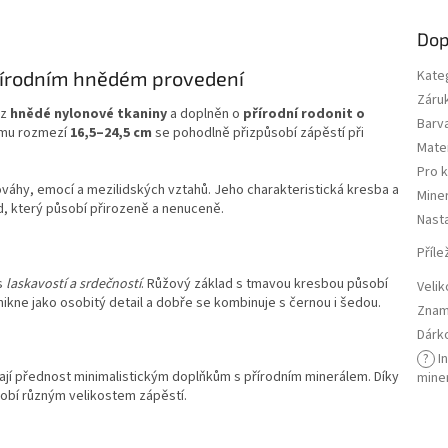
Dop
řírodním hnědém provedení
Kate
Záru
 z
hnědé nylonové tkaniny
a doplněn o
přírodní rodonit o
Barv
ému rozmezí
16,5–24,5 cm
se pohodlně přizpůsobí zápěstí při
Mater
Pro 
ováhy, emocí a mezilidských vztahů. Jeho charakteristická kresba a
Miner
, který působí přirozeně a nenuceně.
Nasta
Příle
s
laskavostí a srdečností
. Růžový základ s tmavou kresbou působí
Velik
ikne jako osobitý detail a dobře se kombinuje s černou i šedou.
Znam
Dárk
?
I
vají přednost minimalistickým doplňkům s přírodním minerálem. Díky
mine
obí různým velikostem zápěstí.