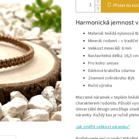
Přidat do koš
Harmonická jemnost v
Materiál: hnědá nylonová tk
Minerál: rodonit – v tradi
Velikost minerálů: 6 mm
Nastavitelná délka: 16,5 cm
Pro koho: unisex
Dárková krabička zdarma
Znamení zvěrokruhu: Býk
Ruční výroba
Macramé náramek v teplém hnědé
charakterem rodonitu. Působí vyv
Univerzální design umožňuje snad
náramky. Každý kus je ručně pleten
Jak změřit velikost náramku?
Potřebujete jiný rozměr? Klikněte