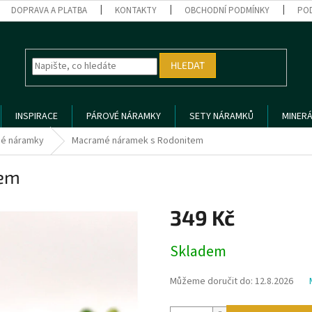
DOPRAVA A PLATBA
KONTAKTY
OBCHODNÍ PODMÍNKY
PO
HLEDAT
INSPIRACE
PÁROVÉ NÁRAMKY
SETY NÁRAMKŮ
MINERÁ
é náramky
Macramé náramek s Rodonitem
tem
349 Kč
Měrná
Skladem
cena:
Můžeme doručit do:
12.8.2026