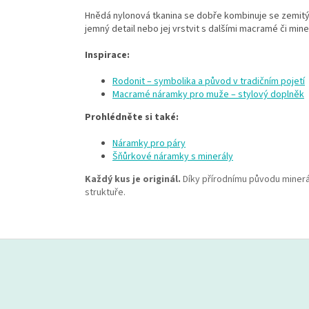
Hnědá nylonová tkanina se dobře kombinuje se zemitým
jemný detail nebo jej vrstvit s dalšími macramé či min
Inspirace:
Rodonit – symbolika a původ v tradičním pojetí
Macramé náramky pro muže – stylový doplněk
Prohlédněte si také:
Náramky pro páry
Šňůrkové náramky s minerály
Každý kus je originál.
Díky přírodnímu původu minerá
struktuře.
Z
á
p
a
t