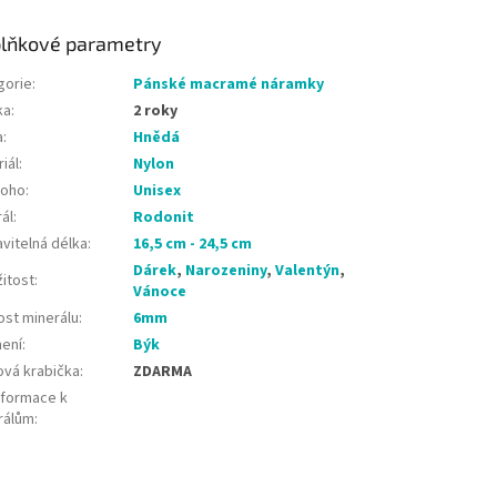
lňkové parametry
gorie
:
Pánské macramé náramky
ka
:
2 roky
a
:
Hnědá
iál
:
Nylon
koho
:
Unisex
ál
:
Rodonit
vitelná délka
:
16,5 cm - 24,5 cm
Dárek
,
Narozeniny
,
Valentýn
,
žitost
:
Vánoce
ost minerálu
:
6mm
ení
:
Býk
ová krabička
:
ZDARMA
nformace k
rálům
: