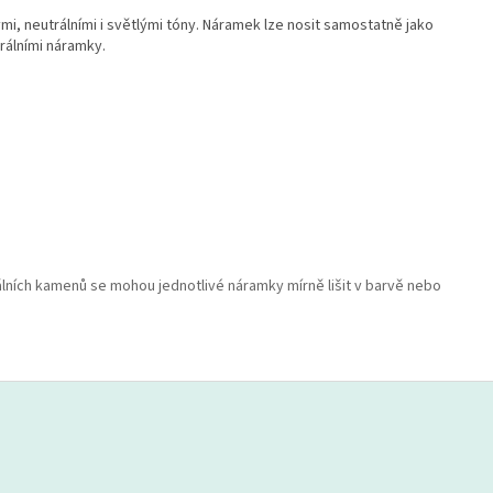
i, neutrálními i světlými tóny. Náramek lze nosit samostatně jako
erálními náramky.
lních kamenů se mohou jednotlivé náramky mírně lišit v barvě nebo