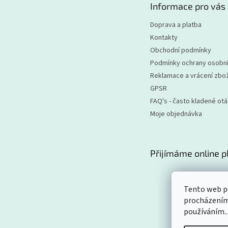
Informace pro vás
í
Doprava a platba
Kontakty
Obchodní podmínky
Podmínky ochrany osobní
Reklamace a vrácení zbož
GPSR
FAQ's - často kladené ot
Moje objednávka
Přijímáme online p
Tento web po
procházením 
používáním..