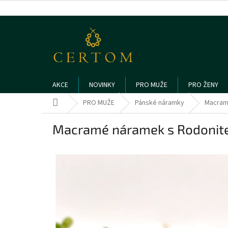
Přejít
na
obsah
AKCE
NOVINKY
PRO MUŽE
PRO ŽENY
Domů
PRO MUŽE
Pánské náramky
Macram
Macramé náramek s Rodoni