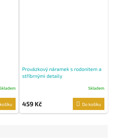
Provázkový náramek s rodonitem a
stříbrnými detaily
Skladem
Skladem
459 Kč
košíku
Do košíku