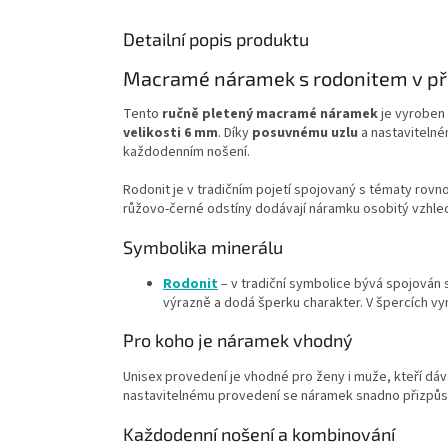
Detailní popis produktu
Macramé náramek s rodonitem v p
Tento
ručně pletený macramé náramek
je vyroben
velikosti 6 mm
. Díky
posuvnému uzlu
a nastaviteln
každodenním nošení.
Rodonit je v tradičním pojetí spojovaný s tématy rovn
růžovo-černé odstíny dodávají náramku osobitý vzhled
Symbolika minerálu
Rodonit
– v tradiční symbolice bývá spojován 
výrazně a dodá šperku charakter. V špercích vyn
Pro koho je náramek vhodný
Unisex provedení je vhodné pro ženy i muže, kteří dá
nastavitelnému provedení se náramek snadno přizpůs
Každodenní nošení a kombinování