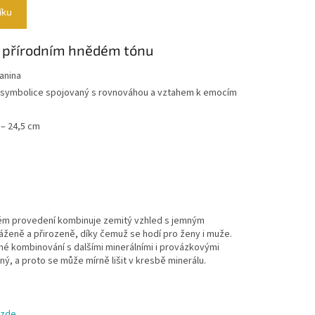
íku
 přírodním hnědém tónu
anina
ční symbolice spojovaný s rovnováhou a vztahem k emocím
 – 24,5 cm
m provedení kombinuje zemitý vzhled s jemným
áženě a přirozeně, díky čemuž se hodí pro ženy i muže.
né kombinování s dalšími minerálními i provázkovými
ý, a proto se může mírně lišit v kresbě minerálu.
zde