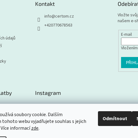
Kontakt
Odebíra
Vložte svů
info
@
certom.cz
našem e-s
+420770678563
E-mail
ch údajů
í
Vložením
ázky
PŘIHL
latby
Instagram
užívá soubory cookie. Dalším
Odmítnout
tohoto webu vyjadřujete souhlas s jejich
Sledovat na Instagramu
 Více informací
zde
.