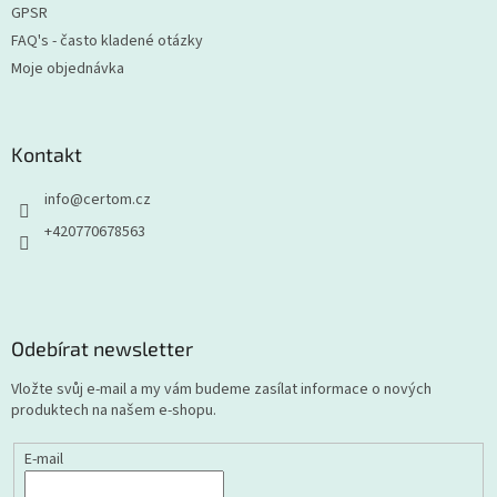
GPSR
FAQ's - často kladené otázky
Moje objednávka
Kontakt
info
@
certom.cz
+420770678563
Odebírat newsletter
Vložte svůj e-mail a my vám budeme zasílat informace o nových
produktech na našem e-shopu.
E-mail