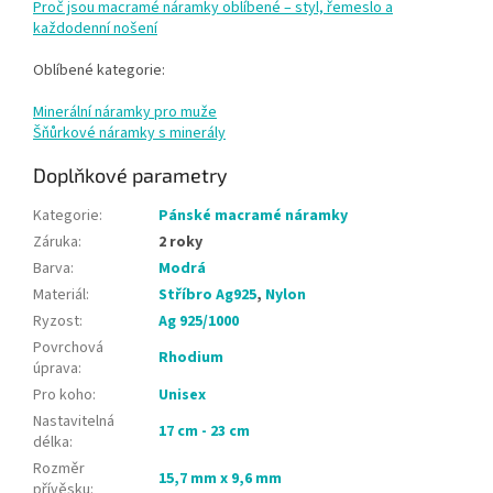
Proč jsou macramé náramky oblíbené – styl, řemeslo a
každodenní nošení
Oblíbené kategorie:
Minerální náramky pro muže
Šňůrkové náramky s minerály
Doplňkové parametry
Kategorie
:
Pánské macramé náramky
Záruka
:
2 roky
Barva
:
Modrá
Materiál
:
Stříbro Ag925
,
Nylon
Ryzost
:
Ag 925/1000
Povrchová
Rhodium
úprava
:
Pro koho
:
Unisex
Nastavitelná
17 cm - 23 cm
délka
:
Rozměr
15,7 mm x 9,6 mm
přívěsku
: