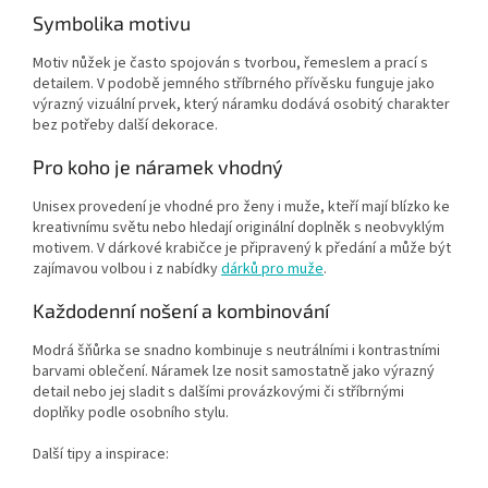
Symbolika motivu
Motiv nůžek je často spojován s tvorbou, řemeslem a prací s
detailem. V podobě jemného stříbrného přívěsku funguje jako
výrazný vizuální prvek, který náramku dodává osobitý charakter
bez potřeby další dekorace.
Pro koho je náramek vhodný
Unisex provedení je vhodné pro ženy i muže, kteří mají blízko ke
kreativnímu světu nebo hledají originální doplněk s neobvyklým
motivem. V dárkové krabičce je připravený k předání a může být
zajímavou volbou i z nabídky
dárků pro muže
.
Každodenní nošení a kombinování
Modrá šňůrka se snadno kombinuje s neutrálními i kontrastními
barvami oblečení. Náramek lze nosit samostatně jako výrazný
detail nebo jej sladit s dalšími provázkovými či stříbrnými
doplňky podle osobního stylu.
Další tipy a inspirace: