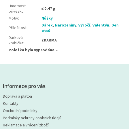
Hmotnost
≤ 0,47 g
přívěsku
:
Motiv
:
Nůžky
Dárek
,
Narozeniny
,
Výročí
,
Valentýn
,
Den
Příležitost
:
otců
Dárková
ZDARMA
krabička
:
Položka byla vyprodána…
Z
á
p
a
Informace pro vás
t
Doprava a platba
í
Kontakty
Obchodní podmínky
Podmínky ochrany osobních údajů
Reklamace a vrácení zboží