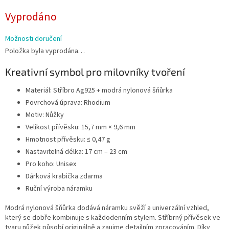
Měrná
Vyprodáno
cena:
Možnosti doručení
Položka byla vyprodána…
Kreativní symbol pro milovníky tvoření
Materiál: Stříbro Ag925 + modrá nylonová šňůrka
Povrchová úprava: Rhodium
Motiv: Nůžky
Velikost přívěsku: 15,7 mm × 9,6 mm
Hmotnost přívěsku: ≤ 0,47 g
Nastavitelná délka: 17 cm – 23 cm
Pro koho: Unisex
Dárková krabička zdarma
Ruční výroba náramku
Modrá nylonová šňůrka dodává náramku svěží a univerzální vzhled,
který se dobře kombinuje s každodenním stylem. Stříbrný přívěsek ve
tvaru nůžek působí originálně a zaujme detailním zpracováním. Díky