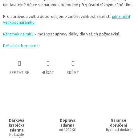
nastavitelné délce se náramek pohodlně přizpůsobí různým zápěstím.
Pro správnou volbu doporučujeme změřit velikost zápěstí:
jak změřit
velikost náramku
.
Náramek na míru
– možnost úpravy délky dle vašich požadavků.
Detailní informace
ZEPTAT SE
HLÍDAT
SDÍLET
Dárková
Doprava
Garance
krabička
zdarma
doručení
zdarma
od 1000 Kč
Rychlost dodání
Ke každé