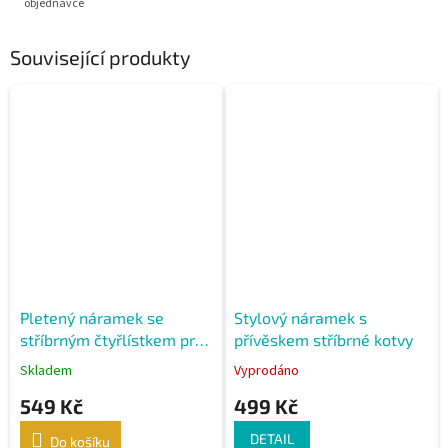
objednávce
Související produkty
Pletený náramek se
Stylový náramek s
stříbrným čtyřlístkem pro
přívěskem stříbrné kotvy
štěstí
Skladem
Vyprodáno
549 Kč
499 Kč
DETAIL
Do košíku