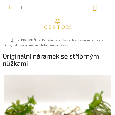
Přejít
NÁKUP
na
obsah
KOŠÍK
D
PRO MUŽE
Pánské náramky
Macramé náramky
Originální náramek se stříbrnými nůžkami
o
m
Originální náramek se stříbrnými
ů
nůžkami