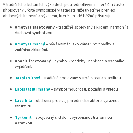
V tradičních a kulturních výkladech jsou jednotlivým minerálům často
připisovány určité symbolické vlastnosti. Níže uvádíme přehled
oblíbených kamenů a významů, které jim lidé běžně přisuzují.
Ametyst fasetovaný
– tradičně spojovaný s klidem, harmonií a
duchovní symbolikou.
Ametyst matný
– bývá vnímán jako kámen rovnováhy a
vnitřního zklidnění.
Apatit fasetovaný
– symbol kreativity, inspirace a osobního
vyjádření.
Jaspis síťový
– tradičně spojovaný s trpělivostí a stabilitou.
Lapis lazuli matný
– symbol moudrosti, poznání a vhledu.
Láva bílá
– oblíbená pro svůj přírodní charakter a výraznou
strukturu.
Tyrkenit
– spojovaný s klidem, vyrovnaností a jemnou
estetikou.