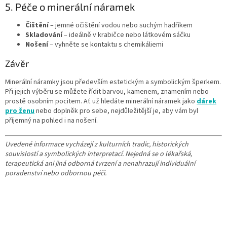
5. Péče o minerální náramek
Čištění
– jemné očištění vodou nebo suchým hadříkem
Skladování
– ideálně v krabičce nebo látkovém sáčku
Nošení
– vyhněte se kontaktu s chemikáliemi
Závěr
Minerální náramky jsou především estetickým a symbolickým šperkem.
Při jejich výběru se můžete řídit barvou, kamenem, znamením nebo
prostě osobním pocitem. Ať už hledáte minerální náramek jako
dárek
pro ženu
nebo doplněk pro sebe, nejdůležitější je, aby vám byl
příjemný na pohled i na nošení.
Uvedené informace vycházejí z kulturních tradic, historických
souvislostí a symbolických interpretací. Nejedná se o lékařská,
terapeutická ani jiná odborná tvrzení a nenahrazují individuální
poradenství nebo odbornou péči.