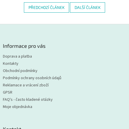
PŘEDCHOZÍ ČLÁNEK
DALŠÍ ČLÁNEK
Z
á
p
a
Informace pro vás
t
Doprava a platba
í
Kontakty
Obchodní podmínky
Podmínky ochrany osobních údajů
Reklamace a vrácení zboží
GPSR
FAQ's - často kladené otázky
Moje objednávka
Kontakt