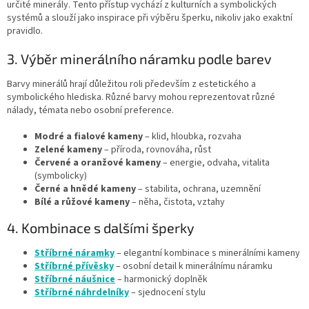
určité minerály. Tento přístup vychází z kulturních a symbolických
systémů a slouží jako inspirace při výběru šperku, nikoliv jako exaktní
pravidlo.
3. Výběr minerálního náramku podle barev
Barvy minerálů hrají důležitou roli především z estetického a
symbolického hlediska. Různé barvy mohou reprezentovat různé
nálady, témata nebo osobní preference.
Modré a fialové kameny
– klid, hloubka, rozvaha
Zelené kameny
– příroda, rovnováha, růst
Červené a oranžové kameny
– energie, odvaha, vitalita
(symbolicky)
Černé a hnědé kameny
– stabilita, ochrana, uzemnění
Bílé a růžové kameny
– něha, čistota, vztahy
4. Kombinace s dalšími šperky
Stříbrné náramky
– elegantní kombinace s minerálními kameny
Stříbrné přívěsky
– osobní detail k minerálnímu náramku
Stříbrné náušnice
– harmonický doplněk
Stříbrné náhrdelníky
– sjednocení stylu