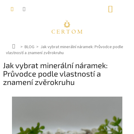
Přejít
NÁKUP
na
obsah
KOŠÍK
D
BLOG
Jak vybrat minerální náramek: Průvodce podle
vlastností a znamení zvěrokruhu
o
m
Jak vybrat minerální náramek:
ů
Průvodce podle vlastností a
znamení zvěrokruhu