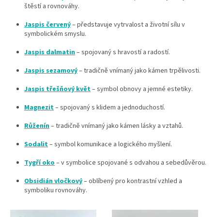
štěstí a rovnováhy.
Jaspis červený
– představuje vytrvalost a životní sílu v
symbolickém smyslu.
Jaspis dalmatin
– spojovaný s hravostí a radostí.
Jaspis sezamový
– tradičně vnímaný jako kámen trpělivosti.
Jaspis třešňový květ
– symbol obnovy a jemné estetiky.
Magnezit
– spojovaný s klidem a jednoduchostí.
Růženín
– tradičně vnímaný jako kámen lásky a vztahů.
Sodalit
– symbol komunikace a logického myšlení.
Tygří oko
– v symbolice spojované s odvahou a sebedůvěrou.
Obsidián vločkový
– oblíbený pro kontrastní vzhled a
symboliku rovnováhy.