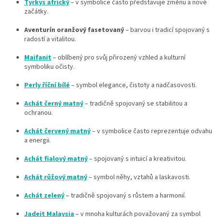
Tyrkys africký
– v symbolice často představuje změnu a nové
začátky.
Aventurín oranžový fasetovaný
– barvou i tradicí spojovaný s
radostí a vitalitou.
Maifanit
– oblíbený pro svůj přirozený vzhled a kulturní
symboliku očisty.
Perly říční bílé
– symbol elegance, čistoty a nadčasovosti.
Achát černý matný
– tradičně spojovaný se stabilitou a
ochranou.
Achát červený matný
– v symbolice často reprezentuje odvahu
a energii.
Achát fialový matný
– spojovaný s intuicí a kreativitou.
Achát růžový matný
– symbol něhy, vztahů a laskavosti.
Achát zelený
– tradičně spojovaný s růstem a harmonií.
Jadeit Malaysia
– v mnoha kulturách považovaný za symbol