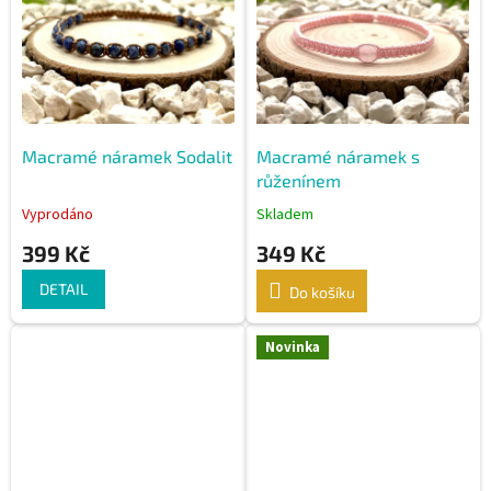
s
p
r
o
d
u
k
Macramé náramek Sodalit
Macramé náramek s
t
růženínem
ů
Vyprodáno
Skladem
399 Kč
349 Kč
DETAIL
Do košíku
Novinka