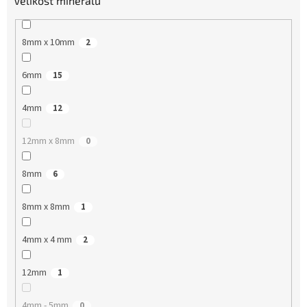
Velikost minerálu
8mm x 10mm
2
6mm
15
4mm
12
12mm x 8mm
0
8mm
6
8mm x 8mm
1
4mm x 4 mm
2
12mm
1
4mm - 5mm
0