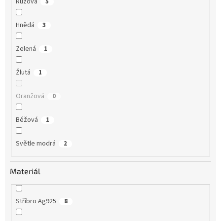
Růžová
5
Hnědá
3
Zelená
1
Žlutá
1
Oranžová
0
Béžová
1
Světle modrá
2
Materiál
Stříbro Ag925
8