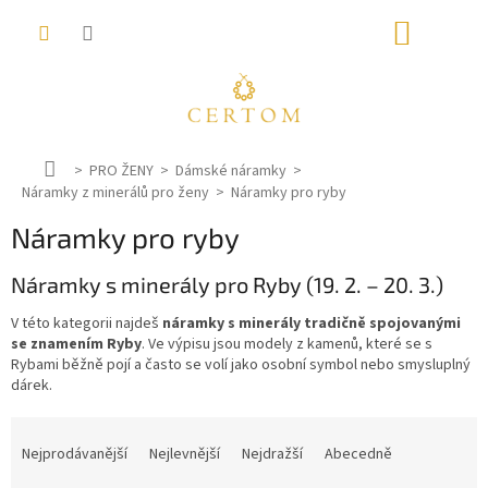
Přejít
NÁKUP
na
obsah
KOŠÍK
D
PRO ŽENY
Dámské náramky
Náramky z minerálů pro ženy
o
Náramky pro ryby
m
Náramky pro ryby
ů
Náramky s minerály pro Ryby (19. 2. – 20. 3.)
V této kategorii najdeš
náramky s minerály tradičně spojovanými
se znamením Ryby
. Ve výpisu jsou modely z kamenů, které se s
Rybami běžně pojí a často se volí jako osobní symbol nebo smysluplný
dárek.
Ř
a
Nejprodávanější
Nejlevnější
Nejdražší
Abecedně
z