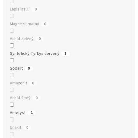
Lapis lazuli
0
Magnezit matný
0
Achát zelený
0
Syntetický Tyrkys červený
1
Sodalit
9
Amazonit
0
Achát šedý
0
Ametyst
2
Unakit
0