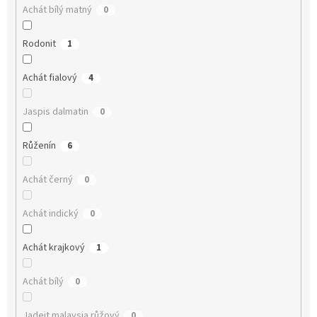
Achát bílý matný
0
Rodonit
1
Achát fialový
4
Jaspis dalmatin
0
Růženín
6
Achát černý
0
Achát indický
0
Achát krajkový
1
Achát bílý
0
Jadeit malaysia růžový
0