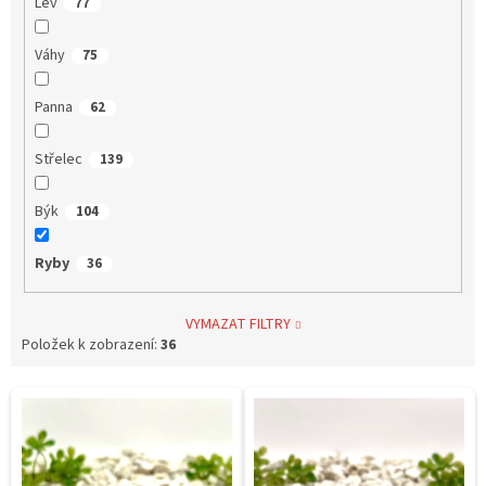
Lev
77
Váhy
75
Panna
62
Střelec
139
Býk
104
Ryby
36
VYMAZAT FILTRY
Položek k zobrazení:
36
V
ý
p
i