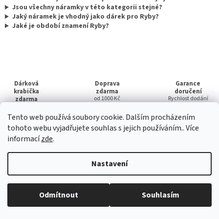
Jsou všechny náramky v této kategorii stejné?
Jaký náramek je vhodný jako dárek pro Ryby?
Jaké je období znamení Ryby?
Dárková
Doprava
Garance
krabička
zdarma
doručení
zdarma
od 1000 Kč
Rychlost dodání
Ke každé
objednávce
Tento web používá soubory cookie. Dalším procházením
tohoto webu vyjadřujete souhlas s jejich používáním.. Více
Z
informací
zde
.
á
p
Nastavení
a
Informace pro vás
t
Doprava a platba
í
Odmítnout
Souhlasím
Kontakty
Obchodní podmínky