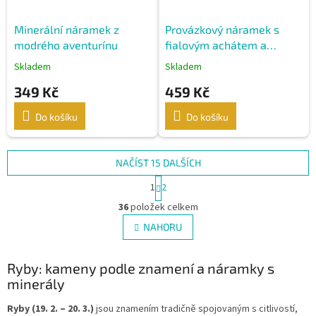
Minerální náramek z
Provázkový náramek s
modrého aventurínu
fialovým achátem a
stříbrnými kuličkami
Skladem
Skladem
349 Kč
459 Kč
Do košíku
Do košíku
NAČÍST 15 DALŠÍCH
S
1
2
t
O
r
36
položek celkem
v
á
l
NAHORU
n
á
k
d
o
v
Ryby: kameny podle znamení a náramky s
a
á
c
minerály
n
í
í
p
Ryby (19. 2. – 20. 3.)
jsou znamením tradičně spojovaným s citlivostí,