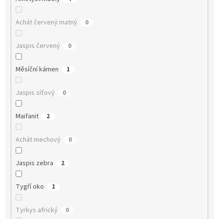
Achát červený matný
0
Jaspis červený
0
Měsíční kámen
1
Jaspis síťový
0
Maifanit
2
Achát mechový
0
Jaspis zebra
2
Tygří oko
1
Tyrkys africký
0