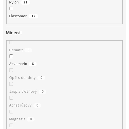
Nylon
21
Elastomer
12
Minerál
Hematit
0
Akvamarín
6
Opál s dendrity
0
Jaspis třešňový
0
Achát růžový
0
Magnezit
0