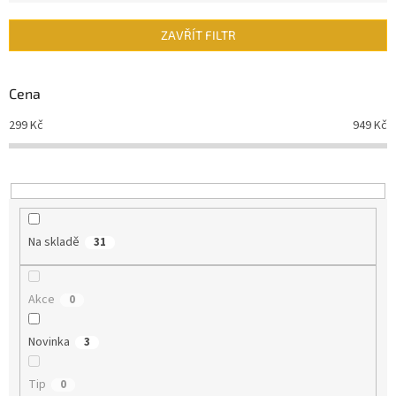
e
n
ZAVŘÍT FILTR
í
p
r
Cena
o
d
299
Kč
949
Kč
u
k
t
ů
Na skladě
31
Akce
0
Novinka
3
Tip
0