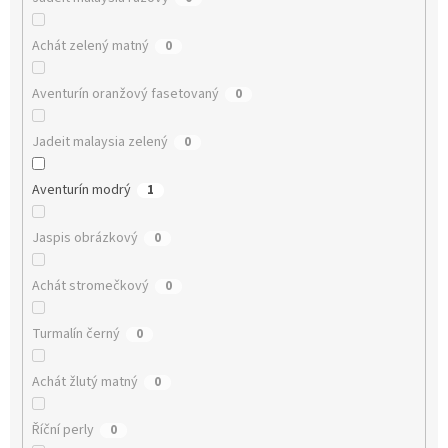
Achát zelený matný
0
Aventurín oranžový fasetovaný
0
Jadeit malaysia zelený
0
Aventurín modrý
1
Jaspis obrázkový
0
Achát stromečkový
0
Turmalín černý
0
Achát žlutý matný
0
Říční perly
0