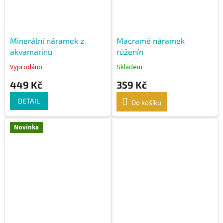
Minerální náramek z
Macramé náramek
akvamarínu
růženín
Vyprodáno
Skladem
449 Kč
359 Kč
DETAIL
Do košíku
Novinka