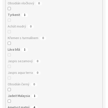
Obsidián vločkový
0
Tyrkenit
1
Achát modrý
0
Křemen s turmalínem
0
Láva bílá
1
Jaspis sezamový
0
Jaspis aqua terra
0
Obsidián černý
0
Jadeit Malaysia
1
Ametyst matný
4