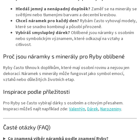
Hledáš jemný a nenápadný doplněk?
Zaměř se na minerály se
světlými nebo tlumenými barvami a decentní kresbou.
Chceš náramek pro každý den?
Rybám často vyhovují modely,
které se snadno kombinují a působí přirozeně.
Vybíráš smysluplný dárek?
Oblíbené jsou náramky s osobním
nebo symbolickým významem, které odkazují na vztahy a
citlivost.
Proč jsou náramky s minerály pro Ryby oblíbené
Ryby často tíhnou k doplňkům, které mají osobní rovinu a nejsou jen
dekorací. Náramek s minerály může fungovat jako symbol emocí,
vztahů nebo důležitých životních etap.
Inspirace podle příležitosti
Pro Ryby se často vybírají dárky s osobním a citovým přesahem.
Inspiraci můžeš najít například zde:
Valentýn
,
Dárek
,
Narozeniny
.
Časté otázky (FAQ)
Co znamená výběr náramků podle znamení Ryby?