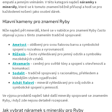
r
empatií a jemným vnímáním. V této kategorii najdeš
náramky s
v
minerály
, které se k tomuto znamení běžně přiřazují a hodí se pro
k
každodenní nošení i jako osobní dárek.
y
v
Hlavní kameny pro znamení Ryby
ý
p
Níže najdeš pět minerálů, které se v nabídce pro znamení Ryby často
i
objevují a jsou s tímto znamením tradičně spojované:
s
u
Ametyst
– oblíbený pro svou fialovou barvu a symbolické
spojení s rozvahou a vyrovnaností.
Růženín
– často vyhledávaný pro jemný odstín a symboliku
mezilidských vztahů.
Akvamarín
– ceněný pro světlé tóny a spojení s otevřeností a
komunikací.
Sodalit
– tradičně spojovaný s racionalitou, přehledem a
klidnějším stylem vyjadřování.
Achát fialový
– minerál vyhledávaný pro svůj odstín a
symbolické spojení s jemností.
Ve výpisu produktů najdeš také další minerály spojované se znamením
Ryby, i když zde nejsou detailně rozepsané.
Jak vybrat náramek s minerály pro Ryby