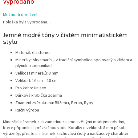
Vyprodáno
cena:
Možnosti doručení
Položka byla vyprodána…
Jemné modré tóny v čistém minimalistickém
stylu
Materiál: elastomer
Minerály: Akvamarín – v tradiční symbolice spojovaný s klidem a
plynulou komunikací
Velikost minerálů: 8 mm
Velikost: 16 cm – 18 cm
Pro koho: Unisex
Dárková krabička zdarma
Znamení zvěrokruhu: Blíženci, Beran, Ryby
Ruční výroba
Minerální náramek z akvamarínu zaujme světlými modrými odstíny,
které připomínají průzračnou vodu. Korálky o velikosti 8 mm působí
výrazněji, přesto si náramek zachovává čistý a nadčasový charakter.