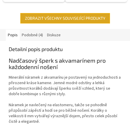
ZOBRAZIT VŠECHNY SOUVISEJÍCÍ PRODUKTY
Popis
Podobné (4)
Diskuze
Detailní popis produktu
Nadčasový šperk s akvamarínem pro
každodenní nošení
Minerální náramek z akvamarínu je postavený na jednoduchosti a
přirozené kráse kamene. Jemné modré odstíny a lehká
průsvitnost korálků dodávají šperku svěží vzhled, který se
dobře kombinuje s různými styly.
Náramek je navlečený na elastomeru, takže se pohodlně
přizpůsobí zápěstí a hodí se pro běžné nošení. Korálky o
velikosti 8 mm vytvářejí výraznější dojem, přesto celek působí
čistě a elegantně.