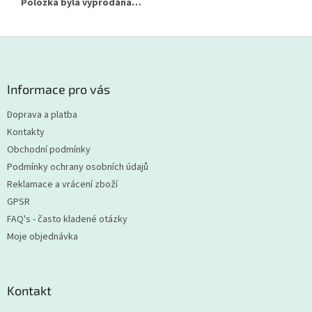
Položka byla vyprodána…
Z
á
p
a
Informace pro vás
t
Doprava a platba
í
Kontakty
Obchodní podmínky
Podmínky ochrany osobních údajů
Reklamace a vrácení zboží
GPSR
FAQ's - často kladené otázky
Moje objednávka
Kontakt