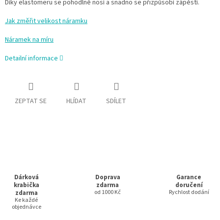
Díky elastomeru se pohodlně nosí a snadno se přizpůsobí zápěstí.
Jak změřit velikost náramku
Náramek na míru
Detailní informace
ZEPTAT SE
HLÍDAT
SDÍLET
Dárková
Doprava
Garance
krabička
zdarma
doručení
zdarma
od 1000 Kč
Rychlost dodání
Ke každé
objednávce