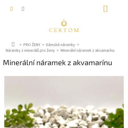
Přejít
NÁKUP
na
obsah
KOŠÍK
D
PRO ŽENY
Dámské náramky
Náramky z minerálů pro ženy
o
Minerální náramek z akvamarínu
m
Minerální náramek z akvamarínu
ů