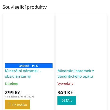
Související produkty
349 Kč
–14 %
Minerální náramek -
Minerální náramek z
obsidián černý
dendritického opálu
Skladem
Vyprodáno
299 Kč
349 Kč
Nejnižší cena 30 dnů: 349 Kč
DETAIL
Do košíku