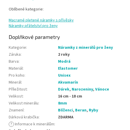
Oblíbené kategorie:
Macramé pletené náramky s přívěsky
Náramky přátelství pro ženy
Doplňkové parametry
Kategorie
:
Náramky z minerálů pro ženy
Záruka
:
2 roky
Barva
:
Modrá
Materiál
:
Elastomer
Pro koho
:
Unisex
Minerál
:
Akvamarín
Příležitost
:
Dárek
,
Narozeniny
,
Vánoce
Velikost
:
16 cm - 18 cm
Velikost minerálu
:
8mm
Znamení
:
Blíženci
,
Beran
,
Ryby
Dárková krabička
:
ZDARMA
?
Informace k minerálům
: