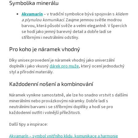
Symbolika minerálu
Akvamarín
– v tradiční symbolice bývá spojován s
klidem
a plynulou komunikací
. Zaujme jemnou světle modrou
barvou, která působí svěže a velmi elegantně. V špercích
se hodí jako jemný barevný detail a dobře ladí se
stříbrnými i neutrálními odstíny.
Pro koho je náramek vhodný
Díky unisex provedení je náramek vhodný jako univerzální
doplněk i jako vkusný
dárek pro muže
, který ocení jednoduchý
styl a přírodní materiály.
Každodenní nošení a kombinování
Náramek vynikne samostatně, ale lze ho snadno vrstvit s dalšími
minerálními nebo provázkovými náramky. Dobře ladí s
neutrálními barvami i se stříbrnými doplňky a hodí se pro
každodenní outfit i volnější příležitosti.
Další tipy a inspirace:
Akvamarín – symbol vnitřního klidu, komunikace a harmonie