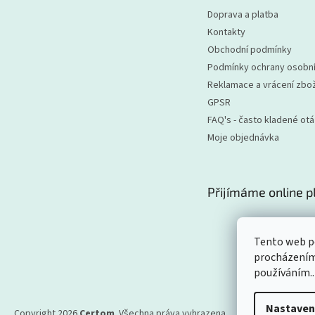
Doprava a platba
Kontakty
Obchodní podmínky
Podmínky ochrany osobní
Reklamace a vrácení zbož
GPSR
FAQ's - často kladené ot
Moje objednávka
Přijímáme online p
Tento web po
procházením 
používáním..
Nastaven
Copyright 2026
Certom
. Všechna práva vyhrazena.