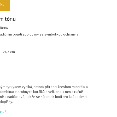
íku
ém tónu
ňůrka
 tradičním pojetí spojovaný se symbolikou ochrany a
 – 24,5 cm
ým tyrkysem vyniká jemnou přírodní kresbou minerálu a
ombinace drobných korálků o velikosti 4 mm a ručně
ně a nadčasově, takže se náramek hodí pro každodenní
 doplňky.
mku?