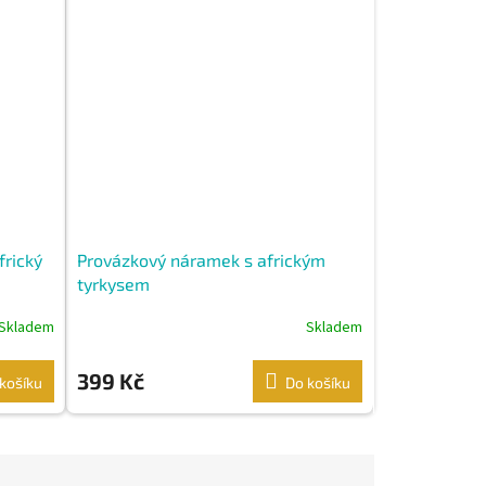
frický
Provázkový náramek s africkým
tyrkysem
Skladem
Skladem
399 Kč
košíku
Do košíku