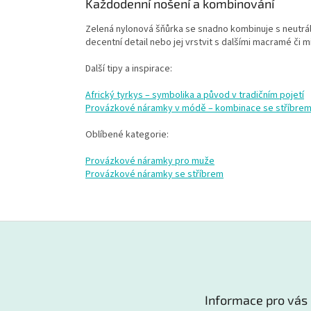
Každodenní nošení a kombinování
Zelená nylonová šňůrka se snadno kombinuje s neutrál
decentní detail nebo jej vrstvit s dalšími macramé či 
Další tipy a inspirace:
Africký tyrkys – symbolika a původ v tradičním pojetí
Provázkové náramky v módě – kombinace se stříbrem 
Oblíbené kategorie:
Provázkové náramky pro muže
Provázkové náramky se stříbrem
Z
á
p
a
t
Informace pro vás
í