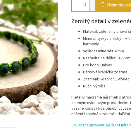
Přidat do koš
Zemitý detail v zelen
Materiál: zelená nylonová š
Minerál: tyrkys africký – v
harmonie
Velikost minerálu: 4 mm
Nastavitelná délka: 16,5 cm
Pro koho: Unisex
Dárková krabička zdarma
Znamení: Kozoroh, Střelec
Ruční výroba
Pletený macramé náramek s africk
zeleným nylonovým provedením. K
vázané konstrukce působí vyváže
nošení i snadné vrstvení s dalšími
Jak zjistit správnou velikost nára