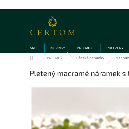
Přejít
na
obsah
AKCE
NOVINKY
PRO MUŽE
PRO ŽENY
Domů
PRO MUŽE
Pánské náramky
Macram
Pletený macramé náramek s 