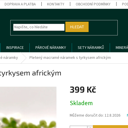
DOPRAVA A PLATBA
KONTAKTY
OBCHODNÍ PODMÍNKY
PO
HLEDAT
INSPIRACE
PÁROVÉ NÁRAMKY
SETY NÁRAMKŮ
MINERÁ
é náramky
Pletený macramé náramek s tyrkysem africkým
tyrkysem africkým
399 Kč
Měrná
Skladem
cena:
Můžeme doručit do:
12.8.2026