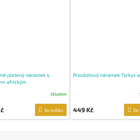
é pletený náramek s
Provázkový náramek Tyrkys a
em africkým
Skladem
Kč
449 Kč
Do košíku
Do 