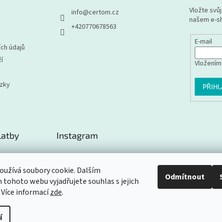
Vložte svů
info
@
certom.cz
našem e-s
+420770678563
E-mail
ch údajů
í
Vložením
ázky
PŘIHL
latby
Instagram
užívá soubory cookie. Dalším
Odmítnout
tohoto webu vyjadřujete souhlas s jejich
Sledovat na Instagramu
 Více informací
zde
.
í