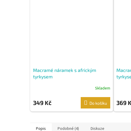
Macramé náramek s africkým
Macram
tyrkysem
tyrkys
Skladem
349 Kč
369 
Do košíku
Popis
Podobné (4)
Diskuze