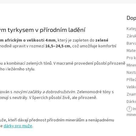
Dop
m tyrkysem v přírodním ladění
Kate
Záru
m africkým o velikosti 4 mm
, který je zapleten do
zelené
Barv
hodlně upravit v rozmezí
16,5–24,5 cm
, což umožňuje komfortní
Mater
Pro 
bou a kombinací zelených tónů. V macramé provedení působí přirozeně
Miner
 i ležérního stylu.
Nasta
Příle
Velik
ojován s
novými začátky a dobrodružstvím
. Zelenomodré tóny s
Znam
ují s neutrály. V špercích působí živě, ale přirozeně.
Dárk
?
I
mine
muže, kteří dávají přednost přírodním minerálům a nenápadnému
ie
dárky pro muže
.