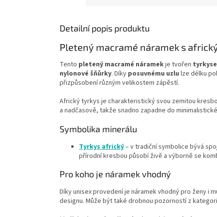
Detailní popis produktu
Pletený macramé náramek s africký
Tento
pletený macramé náramek
je tvořen
tyrkyse
nylonové šňůrky
. Díky
posuvnému uzlu
lze délku po
přizpůsobení různým velikostem zápěstí.
Africký tyrkys je charakteristický svou zemitou kres
a nadčasově, takže snadno zapadne do minimalistického
Symbolika minerálu
Tyrkys africký
– v tradiční symbolice bývá sp
přírodní kresbou působí živě a výborně se kombin
Pro koho je náramek vhodný
Díky unisex provedení je náramek vhodný pro ženy i 
designu. Může být také drobnou pozorností z kategor