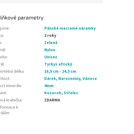
lňkové parametry
gorie
:
Pánské macramé náramky
ka
:
2 roky
a
:
Zelená
iál
:
Nylon
koho
:
Unisex
ál
:
Tyrkys africký
vitelná délka
:
16,5 cm - 24,5 cm
žitost
:
Dárek
,
Narozeniny
,
Vánoce
ost minerálu
:
4mm
ení
:
Kozoroh
,
Střelec
ová krabička
:
ZDARMA
nformace k
rálům
: