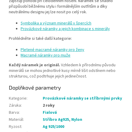
zajišťují pohodlí při celodenním nošení. Náramek se snadno
přizpůsobí běžnému stylu i formálnějším outfitům a díky
neutrálnímu designu jej lze nosit po celý rok.
Symbolika a význam minerálů v špercích
Provázkové náramky a jejich kombinace s minerály
Prohlédněte si také další kategorie:
Pletené macramé náramky pro ženy
Macramé náramky pro muže
Každý náramek je originál.
Vzhledem k přírodnímu původu
minerálů se mohou jednotlivé kusy mírně lišit odstínem nebo
strukturou, což podtrhuje jejich jedinečnost.
Doplňkové parametry
Kategorie
:
Provázkové náramky se stříbrnými prvky
Záruka
:
2 roky
Barva
:
Fialová
Materiál
:
Stříbro Ag925
,
Nylon
Ryzost
:
Ag 925/1000