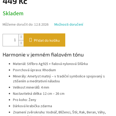
449 Kč
Měrná
Skladem
cena:
Můžeme doručit do:
12.8.2026
Možnosti doručení
Přidat do košíku
Harmonie v jemném fialovém tónu
Materiál: Stříbro Ag925 + fialová nylonová šňůrka
Povrchová úprava: Rhodium
Minerály: Ametyst matný – v tradiční symbolice spojovaný s
ztišením a meditativní náladou
Velikost minerálů: 4 mm
Nastavitelná délka: 12 cm – 26 cm
Pro koho: Ženy
Dárková krabička zdarma
Znamení zvěrokruhu: Vodnář, Blíženci, Štír, Rak, Beran, Váhy,