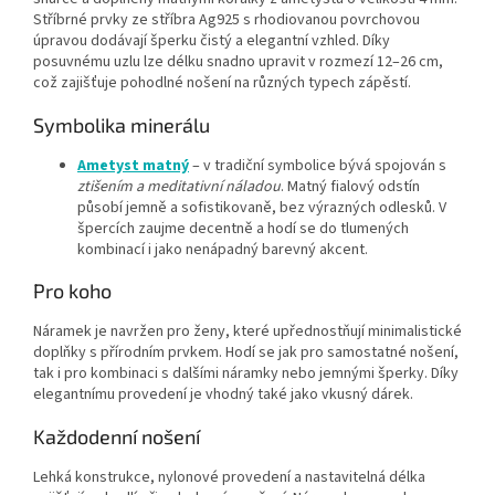
Stříbrné prvky ze stříbra Ag925 s rhodiovanou povrchovou
úpravou dodávají šperku čistý a elegantní vzhled. Díky
posuvnému uzlu lze délku snadno upravit v rozmezí 12–26 cm,
což zajišťuje pohodlné nošení na různých typech zápěstí.
Symbolika minerálu
Ametyst matný
– v tradiční symbolice bývá spojován s
ztišením a meditativní náladou
. Matný fialový odstín
působí jemně a sofistikovaně, bez výrazných odlesků. V
špercích zaujme decentně a hodí se do tlumených
kombinací i jako nenápadný barevný akcent.
Pro koho
Náramek je navržen pro ženy, které upřednostňují minimalistické
doplňky s přírodním prvkem. Hodí se jak pro samostatné nošení,
tak i pro kombinaci s dalšími náramky nebo jemnými šperky. Díky
elegantnímu provedení je vhodný také jako vkusný dárek.
Každodenní nošení
Lehká konstrukce, nylonové provedení a nastavitelná délka