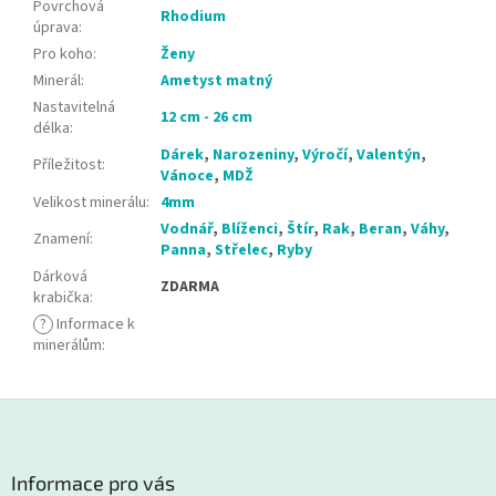
Povrchová
Rhodium
úprava
:
Pro koho
:
Ženy
Minerál
:
Ametyst matný
Nastavitelná
12 cm - 26 cm
délka
:
Dárek
,
Narozeniny
,
Výročí
,
Valentýn
,
Příležitost
:
Vánoce
,
MDŽ
Velikost minerálu
:
4mm
Vodnář
,
Blíženci
,
Štír
,
Rak
,
Beran
,
Váhy
,
Znamení
:
Panna
,
Střelec
,
Ryby
Dárková
ZDARMA
krabička
:
?
Informace k
minerálům
:
Z
á
p
a
Informace pro vás