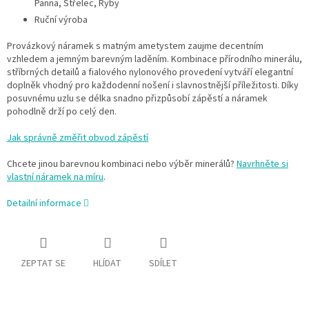
Panna, Střelec, Ryby
Ruční výroba
Provázkový náramek s matným ametystem zaujme decentním
vzhledem a jemným barevným laděním. Kombinace přírodního minerálu,
stříbrných detailů a fialového nylonového provedení vytváří elegantní
doplněk vhodný pro každodenní nošení i slavnostnější příležitosti. Díky
posuvnému uzlu se délka snadno přizpůsobí zápěstí a náramek
pohodlně drží po celý den.
Jak správně změřit obvod zápěstí
Chcete jinou barevnou kombinaci nebo výběr minerálů?
Navrhněte si
vlastní náramek na míru
.
Detailní informace
ZEPTAT SE
HLÍDAT
SDÍLET