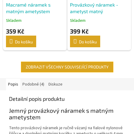
Macramé náramek s
Provázkový náramek -
matným ametystem
ametyst matný
Skladem
Skladem
359 Kč
399 Kč
Do košíku
Do košíku
ZOBRAZIT VŠECHNY SOUVISEJÍCÍ PRODUKTY
Popis
Podobné (4)
Diskuze
Detailní popis produktu
Jemný provázkový náramek s matným
ametystem
Tento provázkový náramek je ručně vázaný na fialové nylonové
šňůrce a doplněný matnými korálky z ametystu o velikosti 4 mm.