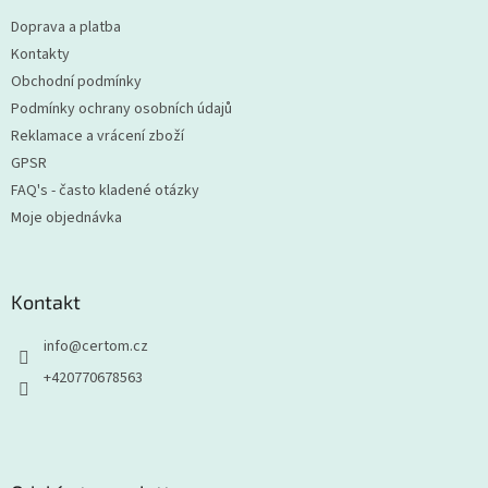
t
Doprava a platba
í
Kontakty
Obchodní podmínky
Podmínky ochrany osobních údajů
Reklamace a vrácení zboží
GPSR
FAQ's - často kladené otázky
Moje objednávka
Kontakt
info
@
certom.cz
+420770678563