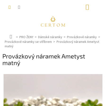
Přejít
NÁKUP
na
obsah
KOŠÍK
D
PRO ŽENY
Dámské náramky
Provázkové náramky
Provázkové náramky se stříbrem
o
Provázkový náramek Ametyst
matný
m
ů
Provázkový náramek Ametyst
matný