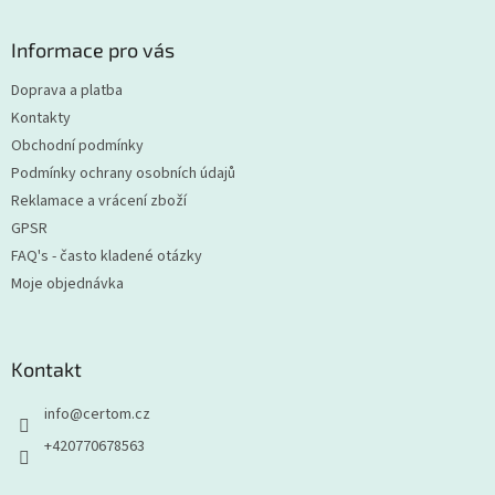
á
p
a
Informace pro vás
t
Doprava a platba
í
Kontakty
Obchodní podmínky
Podmínky ochrany osobních údajů
Reklamace a vrácení zboží
GPSR
FAQ's - často kladené otázky
Moje objednávka
Kontakt
info
@
certom.cz
+420770678563