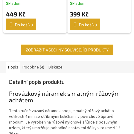
lesklými stříbrnými
Skladem
Skladem
kuličkami
449 Kč
399 Kč
Do košíku
Do košíku
ZOBRAZIT VŠECHNY SOUVISEJÍCÍ PRODUKTY
Popis
Podobné (4)
Diskuze
Detailní popis produktu
Provázkový náramek s matným růžovým
achátem
Tento ručně vázaný náramek spojuje matný růžový achát o
velikosti 4 mm se stříbrnými kuličkami v povrchové úpravě
rhodium. Je vyroben na růžové nylonové šňůrce s posuvným
uzlem, který umožňuje pohodlné nastavení délky v rozmezí 12–
26 cm.