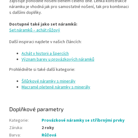
zajišťuje pohodlné nošení během celého dne. Lehká konstrukce
náramku je vhodná jak pro samostatné nošení, tak pro kombinaci
s dalšími doplňky.
Dostupné také jako set náramků:
Set náramků – achát růžový
Další inspiraci najdete v našich článcích:
Achát v historii a špercích
Význam barev u provázkových náramků
Prohlédněte si také další kategorie:
Šňůrkové náramky s minerály
Macramé pletené náramky s minerály
Doplňkové parametry
Kategorie
:
Provázkové náramky se stříbrnými prvky
Záruka
:
2 roky
Barva
:
Růžová