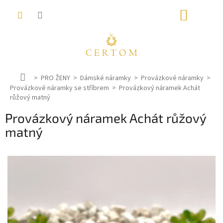
Přejít
NÁKUP
na
obsah
KOŠÍK
D
PRO ŽENY
Dámské náramky
Provázkové náramky
Provázkové náramky se stříbrem
o
Provázkový náramek Achát
růžový matný
m
ů
Provázkový náramek Achát růžový
matný