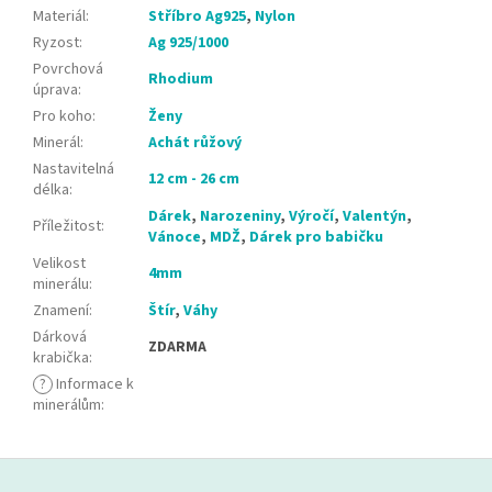
Materiál
:
Stříbro Ag925
,
Nylon
Ryzost
:
Ag 925/1000
Povrchová
Rhodium
úprava
:
Pro koho
:
Ženy
Minerál
:
Achát růžový
Nastavitelná
12 cm - 26 cm
délka
:
Dárek
,
Narozeniny
,
Výročí
,
Valentýn
,
Příležitost
:
Vánoce
,
MDŽ
,
Dárek pro babičku
Velikost
4mm
minerálu
:
Znamení
:
Štír
,
Váhy
Dárková
ZDARMA
krabička
:
?
Informace k
minerálům
:
Z