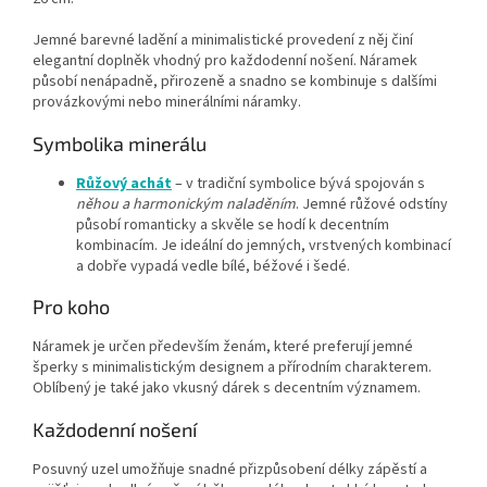
Jemné barevné ladění a minimalistické provedení z něj činí
elegantní doplněk vhodný pro každodenní nošení. Náramek
působí nenápadně, přirozeně a snadno se kombinuje s dalšími
provázkovými nebo minerálními náramky.
Symbolika minerálu
Růžový achát
– v tradiční symbolice bývá spojován s
něhou a harmonickým naladěním
. Jemné růžové odstíny
působí romanticky a skvěle se hodí k decentním
kombinacím. Je ideální do jemných, vrstvených kombinací
a dobře vypadá vedle bílé, béžové i šedé.
Pro koho
Náramek je určen především ženám, které preferují jemné
šperky s minimalistickým designem a přírodním charakterem.
Oblíbený je také jako vkusný dárek s decentním významem.
Každodenní nošení
Posuvný uzel umožňuje snadné přizpůsobení délky zápěstí a