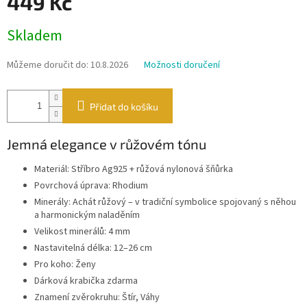
449 Kč
Měrná
Skladem
cena:
Můžeme doručit do:
10.8.2026
Možnosti doručení
Přidat do košíku
Jemná elegance v růžovém tónu
Materiál: Stříbro Ag925 + růžová nylonová šňůrka
Povrchová úprava: Rhodium
Minerály: Achát růžový – v tradiční symbolice spojovaný s něhou
a harmonickým naladěním
Velikost minerálů: 4 mm
Nastavitelná délka: 12–26 cm
Pro koho: Ženy
Dárková krabička zdarma
Znamení zvěrokruhu: Štír, Váhy