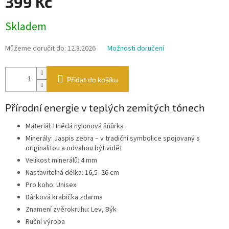
399 Kč
Měrná
Skladem
cena:
Můžeme doručit do:
12.8.2026
Možnosti doručení
Přidat do košíku
Přírodní energie v teplých zemitých tónech
Materiál: Hnědá nylonová šňůrka
Minerály: Jaspis zebra – v tradiční symbolice spojovaný s
originalitou a odvahou být vidět
Velikost minerálů: 4 mm
Nastavitelná délka: 16,5–26 cm
Pro koho: Unisex
Dárková krabička zdarma
Znamení zvěrokruhu: Lev, Býk
Ruční výroba