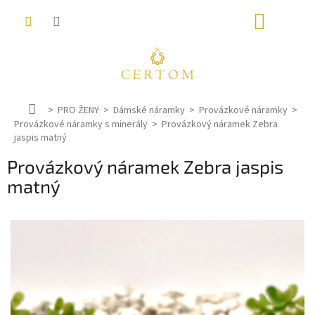
Přejít
NÁKUP
na
obsah
KOŠÍK
D
PRO ŽENY
Dámské náramky
Provázkové náramky
Provázkové náramky s minerály
o
Provázkový náramek Zebra
jaspis matný
m
ů
Provázkový náramek Zebra jaspis
matný