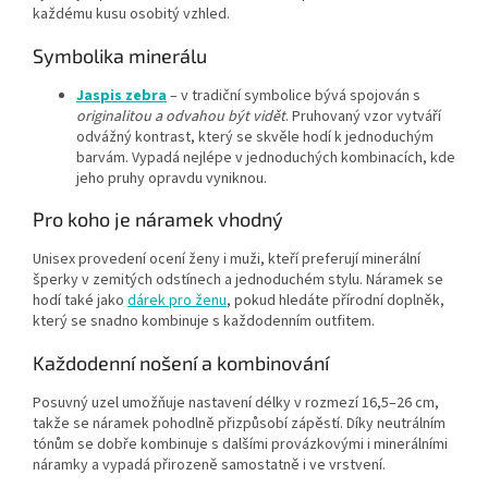
každému kusu osobitý vzhled.
Symbolika minerálu
Jaspis zebra
– v tradiční symbolice bývá spojován s
originalitou a odvahou být vidět
. Pruhovaný vzor vytváří
odvážný kontrast, který se skvěle hodí k jednoduchým
barvám. Vypadá nejlépe v jednoduchých kombinacích, kde
jeho pruhy opravdu vyniknou.
Pro koho je náramek vhodný
Unisex provedení ocení ženy i muži, kteří preferují minerální
šperky v zemitých odstínech a jednoduchém stylu. Náramek se
hodí také jako
dárek pro ženu
, pokud hledáte přírodní doplněk,
který se snadno kombinuje s každodenním outfitem.
Každodenní nošení a kombinování
Posuvný uzel umožňuje nastavení délky v rozmezí 16,5–26 cm,
takže se náramek pohodlně přizpůsobí zápěstí. Díky neutrálním
tónům se dobře kombinuje s dalšími provázkovými i minerálními
náramky a vypadá přirozeně samostatně i ve vrstvení.