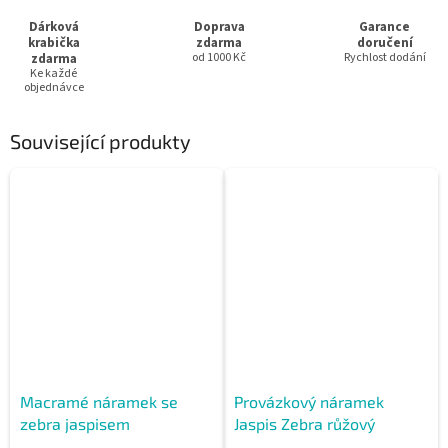
Dárková
Doprava
Garance
krabička
zdarma
doručení
zdarma
od 1000 Kč
Rychlost dodání
Ke každé
objednávce
Související produkty
Macramé náramek se
Provázkový náramek
zebra jaspisem
Jaspis Zebra růžový