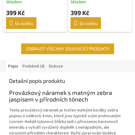
Skladem
Skladem
399 Kč
399 Kč
Do košíku
Do košíku
ZOBRAZIT VŠECHNY SOUVISEJÍCÍ PRODUKTY
Popis
Podobné (4)
Diskuze
Detailní popis produktu
Provázkový náramek s matným zebra
jaspisem v přírodních tónech
Tento provázkový náramek je tvořen matnými korálky zebra
jaspisu o velikosti 4 mm, které jsou typické svým pruhovaným
vzorem. Hnědá nylonová šňůrka ladí s přirozenou barevností
minerálu a vytváří vyvážený doplněk s nenápadným, ale
výrazným přírodním charakterem. Ruční zpracování dodává