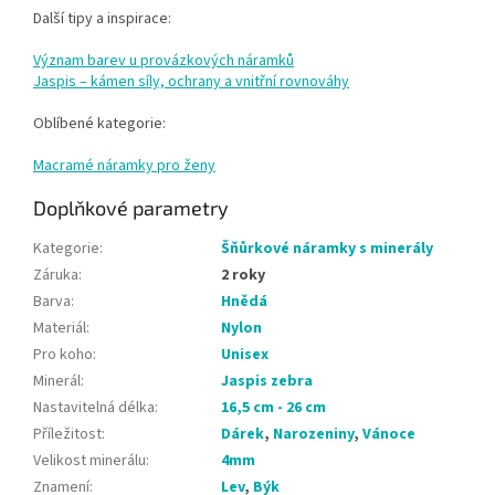
Další tipy a inspirace:
Význam barev u provázkových náramků
Jaspis – kámen síly, ochrany a vnitřní rovnováhy
Oblíbené kategorie:
Macramé náramky pro ženy
Doplňkové parametry
Kategorie
:
Šňůrkové náramky s minerály
Záruka
:
2 roky
Barva
:
Hnědá
Materiál
:
Nylon
Pro koho
:
Unisex
Minerál
:
Jaspis zebra
Nastavitelná délka
:
16,5 cm - 26 cm
Příležitost
:
Dárek
,
Narozeniny
,
Vánoce
Velikost minerálu
:
4mm
Znamení
:
Lev
,
Býk