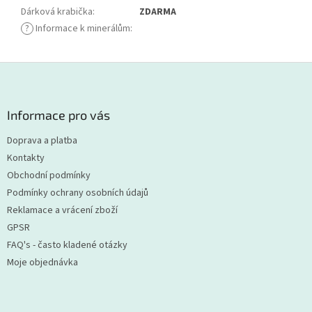
Dárková krabička
:
ZDARMA
?
Informace k minerálům
:
Z
á
p
a
Informace pro vás
t
Doprava a platba
í
Kontakty
Obchodní podmínky
Podmínky ochrany osobních údajů
Reklamace a vrácení zboží
GPSR
FAQ's - často kladené otázky
Moje objednávka