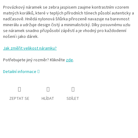
Provázkový náramek se zebra jaspisem zaujme kontrastním vzorem
matných korálků, které v teplých přírodních tónech působí autenticky a
nadčasově. Hnědá nylonová šňůrka přirozeně navazuje na barevnost
minerálu a udržuje design čistý a minimalistický. Díky posuvnému uzlu
se náramek snadno přizpůsobí zápěstí a je vhodný pro každodenní
nošení i jako dárek.
Jak změřit velikost náramku?
Potřebujete jiný rozměr? Klikněte
zde
.
Detailní informace
ZEPTAT SE
HLÍDAT
SDÍLET