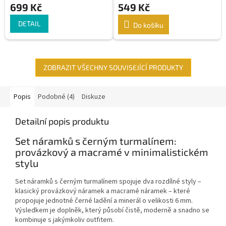
699 Kč
549 Kč
DETAIL
Do košíku
ZOBRAZIT VŠECHNY SOUVISEJÍCÍ PRODUKTY
Popis
Podobné (4)
Diskuze
Detailní popis produktu
Set náramků s černým turmalínem:
provázkový a macramé v minimalistickém
stylu
Set náramků s černým turmalínem spojuje dva rozdílné styly –
klasický provázkový náramek a macramé náramek – které
propojuje jednotné černé ladění a minerál o velikosti 6 mm.
Výsledkem je doplněk, který působí čistě, moderně a snadno se
kombinuje s jakýmkoliv outfitem.