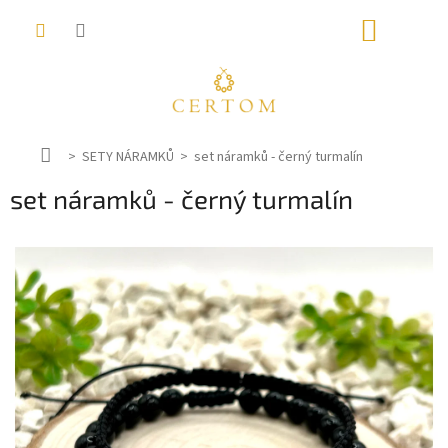
Přejít
NÁKUP
na
obsah
KOŠÍK
D
SETY NÁRAMKŮ
set náramků - černý turmalín
o
set náramků - černý turmalín
m
ů