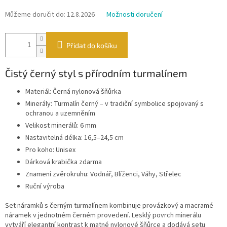
Můžeme doručit do:
12.8.2026
Možnosti doručení
Přidat do košíku
Čistý černý styl s přírodním turmalínem
Materiál: Černá nylonová šňůrka
Minerály: Turmalín černý – v tradiční symbolice spojovaný s
ochranou a uzemněním
Velikost minerálů: 6 mm
Nastavitelná délka: 16,5–24,5 cm
Pro koho: Unisex
Dárková krabička zdarma
Znamení zvěrokruhu: Vodnář, Blíženci, Váhy, Střelec
Ruční výroba
Set náramků s černým turmalínem kombinuje provázkový a macramé
náramek v jednotném černém provedení. Lesklý povrch minerálu
vytváří elegantní kontrast k matné nylonové šňůrce a dodává setu