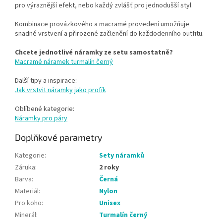
pro výraznější efekt, nebo každý zvlášť pro jednodušší styl.
Kombinace provázkového a macramé provedení umožňuje
snadné vrstvení a přirozené začlenění do každodenního outfitu.
Chcete jednotlivé náramky ze setu samostatně?
Macramé náramek turmalín černý
Další tipy a inspirace:
Jak vrstvit náramky jako profík
Oblíbené kategorie:
Náramky pro páry
Doplňkové parametry
Kategorie
:
Sety náramků
Záruka
:
2 roky
Barva
:
Černá
Materiál
:
Nylon
Pro koho
:
Unisex
Minerál
:
Turmalín černý