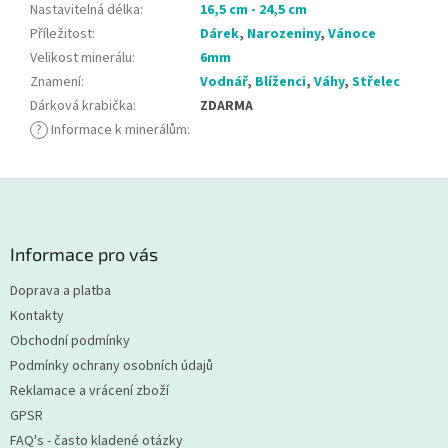
Nastavitelná délka
:
16,5 cm - 24,5 cm
Příležitost
:
Dárek
,
Narozeniny
,
Vánoce
Velikost minerálu
:
6mm
Znamení
:
Vodnář
,
Blíženci
,
Váhy
,
Střelec
Dárková krabička
:
ZDARMA
?
Informace k minerálům
:
Z
á
p
a
Informace pro vás
t
Doprava a platba
í
Kontakty
Obchodní podmínky
Podmínky ochrany osobních údajů
Reklamace a vrácení zboží
GPSR
FAQ's - často kladené otázky