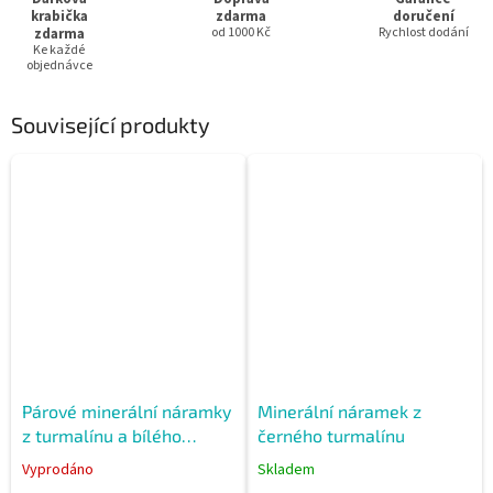
krabička
zdarma
doručení
zdarma
od 1000 Kč
Rychlost dodání
Ke každé
objednávce
Související produkty
Párové minerální náramky
Minerální náramek z
z turmalínu a bílého
černého turmalínu
achátu
Vyprodáno
Skladem