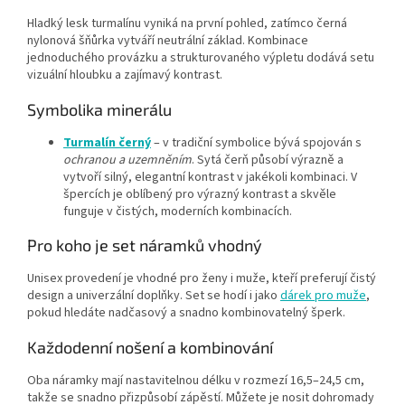
Hladký lesk turmalínu vyniká na první pohled, zatímco černá
nylonová šňůrka vytváří neutrální základ. Kombinace
jednoduchého provázku a strukturovaného výpletu dodává setu
vizuální hloubku a zajímavý kontrast.
Symbolika minerálu
Turmalín černý
– v tradiční symbolice bývá spojován s
ochranou a uzemněním
. Sytá čerň působí výrazně a
vytvoří silný, elegantní kontrast v jakékoli kombinaci. V
špercích je oblíbený pro výrazný kontrast a skvěle
funguje v čistých, moderních kombinacích.
Pro koho je set náramků vhodný
Unisex provedení je vhodné pro ženy i muže, kteří preferují čistý
design a univerzální doplňky. Set se hodí i jako
dárek pro muže
,
pokud hledáte nadčasový a snadno kombinovatelný šperk.
Každodenní nošení a kombinování
Oba náramky mají nastavitelnou délku v rozmezí 16,5–24,5 cm,
takže se snadno přizpůsobí zápěstí. Můžete je nosit dohromady