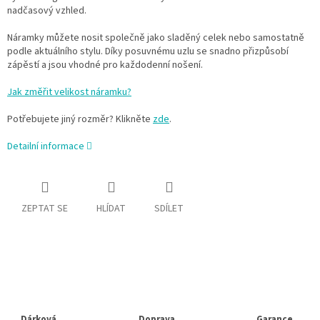
nadčasový vzhled.
Náramky můžete nosit společně jako sladěný celek nebo samostatně
podle aktuálního stylu. Díky posuvnému uzlu se snadno přizpůsobí
zápěstí a jsou vhodné pro každodenní nošení.
Jak změřit velikost náramku?
Potřebujete jiný rozměr? Klikněte
zde
.
Detailní informace
ZEPTAT SE
HLÍDAT
SDÍLET
Dárková
Doprava
Garance