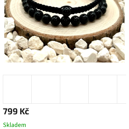
799 Kč
Měrná
Skladem
cena: