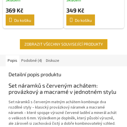
Skladem
Skladem
369 Kč
349 Kč
Do košíku
Do košíku
ZOBRAZIT VŠECHNY SOUVISEJÍCÍ PRODUKTY
Popis
Podobné (4)
Diskuze
Detailní popis produktu
Set náramků s červeným achátem:
provázkový a macramé v jednotném stylu
Set náramků s červeným matným achátem kombinuje dva
rozdílné styly – klasický provázkový náramek a macramé
náramek – které spojuje výrazné červené ladění a minerál achát
o velikosti 6 mm. Výsledkem je doplněk, který působí výrazně,
ale zároveň si zachovává čistý a dobře kombinovatelný vzhled.