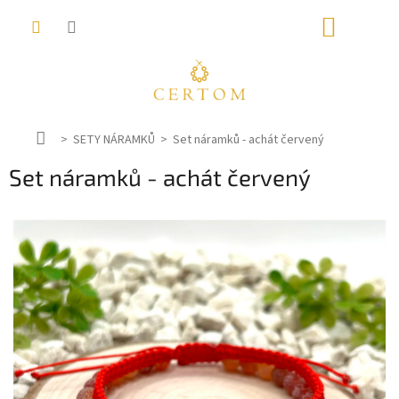
Přejít
NÁKUP
na
obsah
KOŠÍK
D
SETY NÁRAMKŮ
Set náramků - achát červený
o
Set náramků - achát červený
m
ů