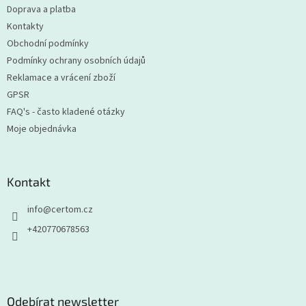
Doprava a platba
í
Kontakty
Obchodní podmínky
Podmínky ochrany osobních údajů
Reklamace a vrácení zboží
GPSR
FAQ's - často kladené otázky
Moje objednávka
Kontakt
info
@
certom.cz
+420770678563
Odebírat newsletter