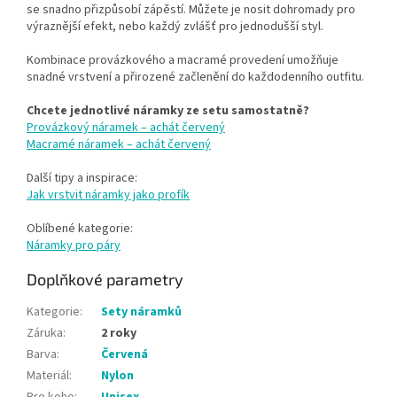
se snadno přizpůsobí zápěstí. Můžete je nosit dohromady pro
výraznější efekt, nebo každý zvlášť pro jednodušší styl.
Kombinace provázkového a macramé provedení umožňuje
snadné vrstvení a přirozené začlenění do každodenního outfitu.
Chcete jednotlivé náramky ze setu samostatně?
Provázkový náramek – achát červený
Macramé náramek – achát červený
Další tipy a inspirace:
Jak vrstvit náramky jako profík
Oblíbené kategorie:
Náramky pro páry
Doplňkové parametry
Kategorie
:
Sety náramků
Záruka
:
2 roky
Barva
:
Červená
Materiál
:
Nylon
Pro koho
:
Unisex