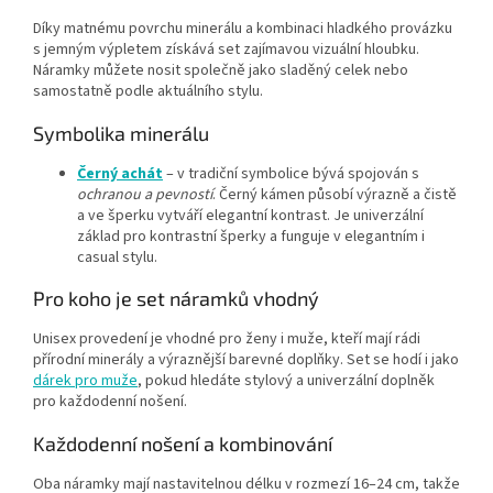
Díky matnému povrchu minerálu a kombinaci hladkého provázku
s jemným výpletem získává set zajímavou vizuální hloubku.
Náramky můžete nosit společně jako sladěný celek nebo
samostatně podle aktuálního stylu.
Symbolika minerálu
Černý achát
– v tradiční symbolice bývá spojován s
ochranou a pevností
. Černý kámen působí výrazně a čistě
a ve šperku vytváří elegantní kontrast. Je univerzální
základ pro kontrastní šperky a funguje v elegantním i
casual stylu.
Pro koho je set náramků vhodný
Unisex provedení je vhodné pro ženy i muže, kteří mají rádi
přírodní minerály a výraznější barevné doplňky. Set se hodí i jako
dárek pro muže
, pokud hledáte stylový a univerzální doplněk
pro každodenní nošení.
Každodenní nošení a kombinování
Oba náramky mají nastavitelnou délku v rozmezí 16–24 cm, takže