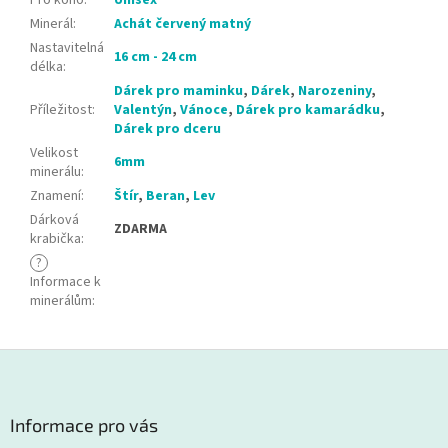
Minerál
:
Achát červený matný
Nastavitelná
16 cm - 24 cm
délka
:
Dárek pro maminku
,
Dárek
,
Narozeniny
,
Příležitost
:
Valentýn
,
Vánoce
,
Dárek pro kamarádku
,
Dárek pro dceru
Velikost
6mm
minerálu
:
Znamení
:
Štír
,
Beran
,
Lev
Dárková
ZDARMA
krabička
:
?
Informace k
minerálům
:
Z
á
p
a
Informace pro vás
t