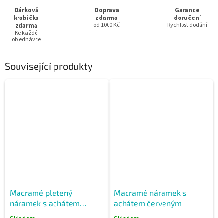
Dárková
Doprava
Garance
krabička
zdarma
doručení
zdarma
od 1000 Kč
Rychlost dodání
Ke každé
objednávce
Související produkty
Macramé pletený
Macramé náramek s
náramek s achátem
achátem červeným
červeným