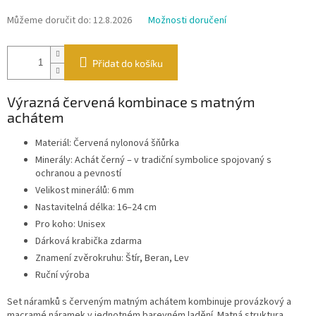
Můžeme doručit do:
12.8.2026
Možnosti doručení
Přidat do košíku
Výrazná červená kombinace s matným
achátem
Materiál: Červená nylonová šňůrka
Minerály: Achát černý – v tradiční symbolice spojovaný s
ochranou a pevností
Velikost minerálů: 6 mm
Nastavitelná délka: 16–24 cm
Pro koho: Unisex
Dárková krabička zdarma
Znamení zvěrokruhu: Štír, Beran, Lev
Ruční výroba
Set náramků s červeným matným achátem kombinuje provázkový a
macramé náramek v jednotném barevném ladění. Matná struktura