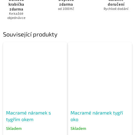
krabička
zdarma
doručení
zdarma
od 1000 Kč
Rychlost dodání
Ke každé
objednávce
Související produkty
Macramé náramek s
Macramé náramek tygří
tygřím okem
oko
Skladem
Skladem