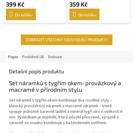
399 Kč
359 Kč
Do košíku
Do košíku
ZOBRAZIT VŠECHNY SOUVISEJÍCÍ PRODUKTY
Popis
Podobné (4)
Diskuze
Detailní popis produktu
Set náramků s tygřím okem: provázkový a
macramé v přírodním stylu
Set náramků s tygřím okem kombinuje dva rozdílné styly –
klasický provázkový náramek a macramé náramek – které
spojuje jednotné barevné ladění a minerál tygří oko o velikosti 6
mm. Výsledkem je doplněk, který působí přirozeně, výrazně a
zároveň se snadno kombinuje s každodenním outfitem.