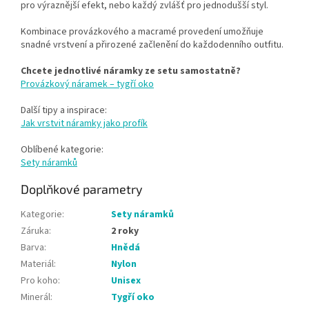
pro výraznější efekt, nebo každý zvlášť pro jednodušší styl.
Kombinace provázkového a macramé provedení umožňuje
snadné vrstvení a přirozené začlenění do každodenního outfitu.
Chcete jednotlivé náramky ze setu samostatně?
Provázkový náramek – tygří oko
Další tipy a inspirace:
Jak vrstvit náramky jako profík
Oblíbené kategorie:
Sety náramků
Doplňkové parametry
Kategorie
:
Sety náramků
Záruka
:
2 roky
Barva
:
Hnědá
Materiál
:
Nylon
Pro koho
:
Unisex
Minerál
:
Tygří oko