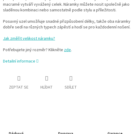
macramé vytváří vyvážený celek. Náramky můžete nosit společně jako
sladěnou kombinaci nebo samostatně podle stylu a příležitosti.
Posuvný uzel umožňuje snadné přizpůsobení délky, takže oba náramky
dobře sedí na různých typech zápěstí a hodí se pro každodenní nošení.
Jak změřit velikost náramku?
Potřebujete jiný rozměr? Klikněte
zde
.
Detailní informace
ZEPTAT SE
HLÍDAT
SDÍLET
Dárková
Doprava
Garance