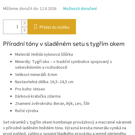
Můžeme doručit do:
12.8.2026
Možnosti doručení
Přidat do košíku
Přírodní tóny v sladěném setu s tygřím okem
Materiál: Hnědá nylonová šňůrka
Minerály: Tygří oko – v tradiční symbolice spojovaný s
sebevědomím a rozhodností
Velikost minerálů: 6 mm
Nastavitelná délka: 16,5–24,5 cm
Pro koho: Unisex
Dárková krabička zdarma
Znamení zvěrokruhu: Beran, Býk, Lev, Štír
Ruční výroba
Set náramků s tygřím okem kombinuje provázkový a macramé náramek
v přírodně laděném hnědém tónu. Výrazná kresba minerálu vyniká na
první pohled, zatímco spojení hladkého provázku a jemně pleteného