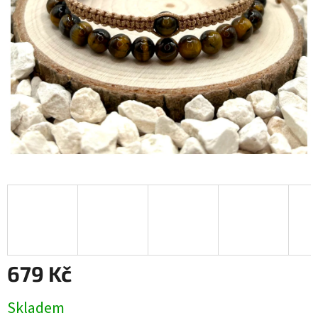
679 Kč
Měrná
Skladem
cena: