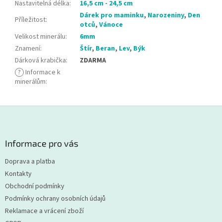
Nastavitelná délka
:
16,5 cm - 24,5 cm
Dárek pro maminku
,
Narozeniny
,
Den
Příležitost
:
otců
,
Vánoce
Velikost minerálu
:
6mm
Znamení
:
Štír
,
Beran
,
Lev
,
Býk
Dárková krabička
:
ZDARMA
?
Informace k
minerálům
:
Z
á
p
a
Informace pro vás
t
Doprava a platba
í
Kontakty
Obchodní podmínky
Podmínky ochrany osobních údajů
Reklamace a vrácení zboží