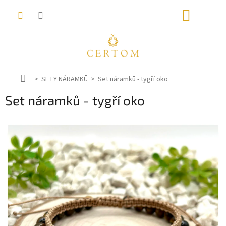
Přejít
NÁKUP
na
obsah
KOŠÍK
D
SETY NÁRAMKŮ
Set náramků - tygří oko
o
Set náramků - tygří oko
m
ů