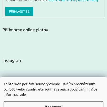
Vložením e-mailu souhlasíte s
podmínkami ochrany osobních údajů
PŘIHLÁSIT SE
Přijímáme online platby
Instagram
Tento web používá soubory cookie. Dalším procházením
tohoto webu vyjadřujete souhlas s jejich používáním.. Více
Sledovat na Instagramu
informací
zde
.
Nastavení