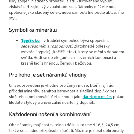
Díky spojení hladkého provázku a strukturovaného výpletu
získává set zajímavý vizuální kontrast. Náramky můžete nosit
společně jako sladěný celek, nebo samostatně podle aktuálního
stylu.
Symbolika minerálu
Tygří oko
– v tradiční symbolice bývá spojován s
sebevědomím a rozhodností
. Zlatohnědé odlesky
vytvářejí typický „kočičí“ efekt, který se mění s dopadem
světla. Hodí se do elegantních i ležérních kombinací a
krásně ladí s hnědou, černou i béžovou.
Pro koho je set náramků vhodný
Unisex provedení je vhodné pro ženy i muže, kteří mají rádi
přírodní minerály, zemitou barevnost a sladěné doplňky bez
složitého kombinování. Set se hodí i jako
dárek pro muže
, pokud
hledáte stylový a univerzálně nositelný doplněk.
Každodenní nošení a kombinování
Oba náramky mají nastavitelnou délku v rozmezí 16,5–24,5 cm,
takže se snadno přizpůsobí zápěstí. Můžete je nosit dohromady