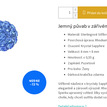
Přidat do koš
Jemný půvab v zářivé
Materiál: Sterlingové Stříb
Povrchová úprava: Rhodiu
Osazení: Krystal Sapphire
Velikost: 8 mm × 8 mm
Hmotnost: ≤ 0,55 g
Zapínání: Puzetové
Pro koho: Ženy
Dárková krabička zdarma
459 Kč
Stříbrné náušnice s krystaly Sa
–13 %
elegantně a zároveň výrazně. Rhod
šperku upravený vzhled. Díky vyv
chvíle, kdy chceš outfitu dodat so
Detailní informace