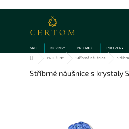
Přejít
na
obsah
AKCE
NOVINKY
PRO MUŽE
PRO ŽENY
Domů
PRO ŽENY
Stříbrné náušnice
Stříbr
Stříbrné náušnice s krystaly 