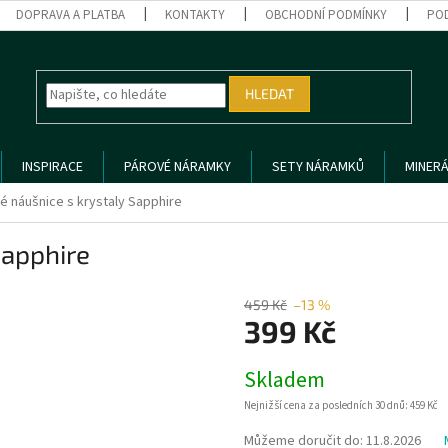
DOPRAVA A PLATBA
KONTAKTY
OBCHODNÍ PODMÍNKY
PO
HLEDAT
INSPIRACE
PÁROVÉ NÁRAMKY
SETY NÁRAMKŮ
MINERÁ
né náušnice s krystaly Sapphire
Sapphire
459 Kč
–13 %
399 Kč
Měrná
Skladem
cena:
Nejnižší cena za posledních 30 dnů: 459 Kč
Můžeme doručit do:
11.8.2026