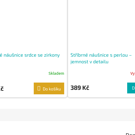
né náušnice srdce se zirkony
Stříbrné náušnice s perlou –
jemnost v detailu
Skladem
Vy
389 Kč
Kč
D
Do košíku
Dop