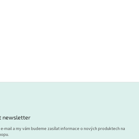
t newsletter
j e-mail a my vám budeme zasílat informace o nových produktech na
hopu.