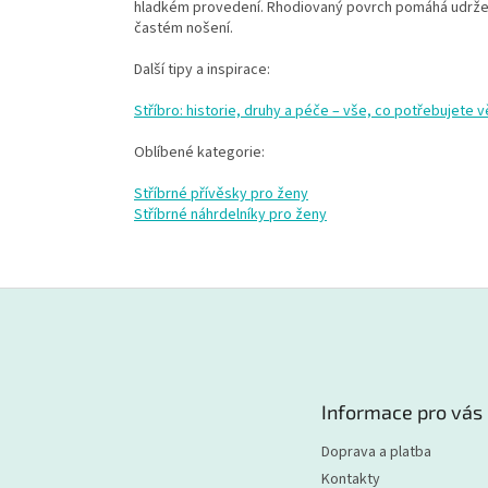
hladkém provedení. Rhodiovaný povrch pomáhá udržet 
častém nošení.
Další tipy a inspirace:
Stříbro: historie, druhy a péče – vše, co potřebujete 
Oblíbené kategorie:
Stříbrné přívěsky pro ženy
Stříbrné náhrdelníky pro ženy
Z
á
p
a
t
Informace pro vás
í
Doprava a platba
Kontakty