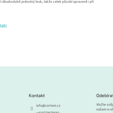
dlouhodobě jednotný lesk, takže celek působí upraveně i při
vědět
Kontakt
Odebíra
Vložte svů
info
@
certom.cz
našem e-s