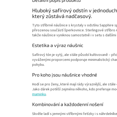
Hluboký safírový odstín v jednoduc
který zůstává nadčasový.
Tyto stříbrné náušnice s krystaly v odstínu Sapphire sp
přirozenou součástí šperkovnice. Sterlingové stříbro
takže náušnice vyniknou samostatně i v setu s dalšími
Estetika a výraz náušnic
Safírový tón je sytý, ale stále působí kultivovaně – př
vyváženými proporcemi podporuje minimalistický char
pohybu.
Pro koho jsou náušnice vhodné
Hodí se pro ženy, které mají rády výraznější, ale stále 
Jako dárek potěší zejména někoho, kdo preferuje modré
maminku
.
Kombinování a každodenní nošení
Skvěle ladí s jemnými stříbrnými řetízky i s náhrdeln