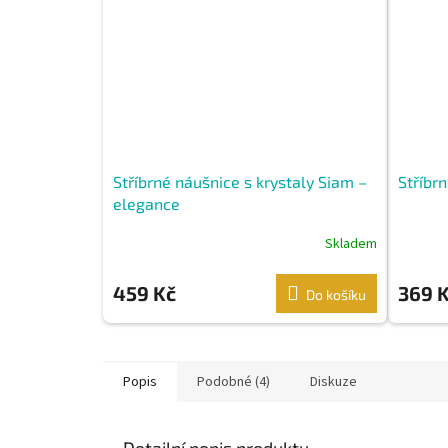
Stříbrné náušnice s krystaly Siam –
Stříbr
elegance
Skladem
459 Kč
369 
Do košíku
Popis
Podobné (4)
Diskuze
Detailní popis produktu