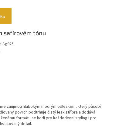
íku
m safírovém tónu
ro Ag925
m
pphire zaujmou hlubokým modrým odleskem, který působí
iovaný povrch podtrhuje čistý lesk stříbra a dodává
áženému formátu se hodí pro každodenní styling i pro
fistikovaný detail.