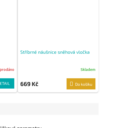
Stříbrné náušnice sněhová vločka
prodáno
Skladem
669 Kč
ETAIL
Do košíku
lňkové parametry