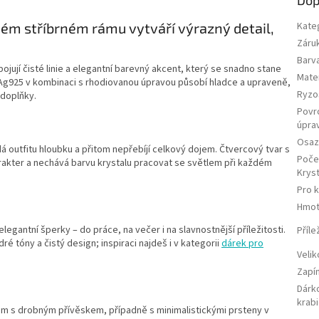
hém stříbrném rámu vytváří výrazný detail,
Kate
Záru
Barv
ojují čisté linie a elegantní barevný akcent, který se snadno stane
Mater
 Ag925 v kombinaci s rhodiovanou úpravou působí hladce a upraveně,
Ryzo
 doplňky.
Povr
úpra
Osaz
idá outfitu hloubku a přitom nepřebíjí celkový dojem. Čtvercový tvar s
Poče
akter a nechává barvu krystalu pracovat se světlem při každém
Kryst
Pro 
Hmot
elegantní šperky – do práce, na večer i na slavnostnější příležitosti.
Příle
 tóny a čistý design; inspiraci najdeš i v kategorii
dárek pro
Velik
Zapí
Dárk
krab
íkem s drobným přívěskem, případně s minimalistickými prsteny v