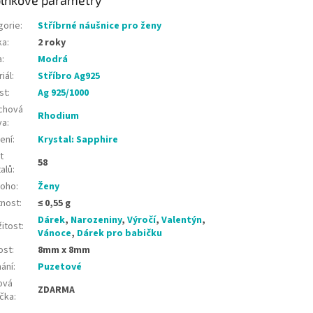
gorie
:
Stříbrné náušnice pro ženy
ka
:
2 roky
a
:
Modrá
iál
:
Stříbro Ag925
st
:
Ag 925/1000
chová
Rhodium
va
:
ení
:
Krystal: Sapphire
t
58
alů
:
koho
:
Ženy
nost
:
≤ 0,55 g
Dárek
,
Narozeniny
,
Výročí
,
Valentýn
,
žitost
:
Vánoce
,
Dárek pro babičku
ost
:
8mm x 8mm
nání
:
Puzetové
ová
ZDARMA
ička
: