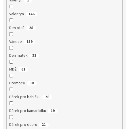
Valenýn
2
Valentýn
146
Den otců
28
Vánoce
159
Den matek
32
MDŽ
61
Promoce
38
Dárek pro babičku
28
Dárek pro kamarádku
19
Dárek pro dceru
21