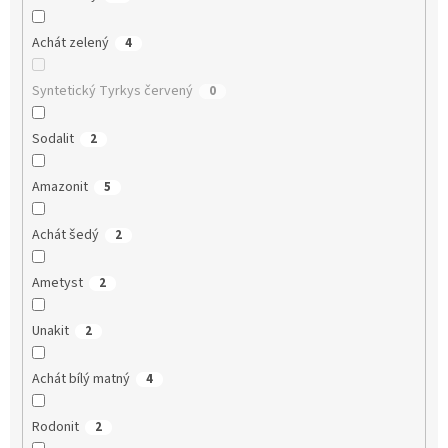
Achát zelený
4
Syntetický Tyrkys červený
0
Sodalit
2
Amazonit
5
Achát šedý
2
Ametyst
2
Unakit
2
Achát bílý matný
4
Rodonit
2