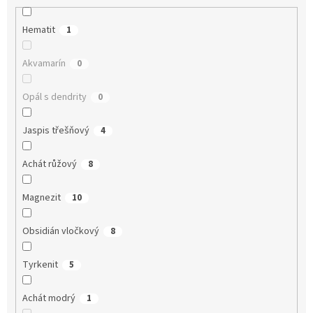
Hematit
1
Akvamarín
0
Opál s dendrity
0
Jaspis třešňový
4
Achát růžový
8
Magnezit
10
Obsidián vločkový
8
Tyrkenit
5
Achát modrý
1