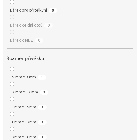
Dárek pro přítelkyni
9
Dárek ke dni otců
0
Dárek k MDŽ
0
Rozměr přívěsku
15 mm x 3 mm
1
12 mm x 12 mm
2
11mm x 15mm
2
10mm x 12mm
2
12mm x 16mm
1