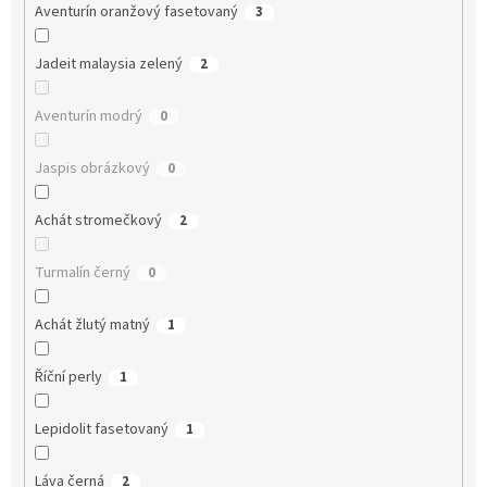
Aventurín oranžový fasetovaný
3
Jadeit malaysia zelený
2
Aventurín modrý
0
Jaspis obrázkový
0
Achát stromečkový
2
Turmalín černý
0
Achát žlutý matný
1
Říční perly
1
Lepidolit fasetovaný
1
Láva černá
2