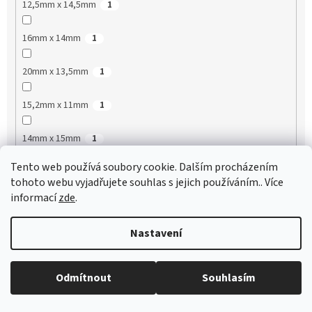
12,5mm x 14,5mm
1
16mm x 14mm
1
20mm x 13,5mm
1
15,2mm x 11mm
1
14mm x 15mm
1
Tento web používá soubory cookie. Dalším procházením
11mm x 14,8mm
2
tohoto webu vyjadřujete souhlas s jejich používáním.. Více
informací
zde
.
11mm x 17,5mm
3
Nastavení
15,7mm x 9,6mm
1
6,4mm x 16,5mm
2
Odmítnout
Souhlasím
7,1mm x 21mm
1