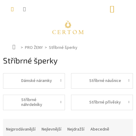
Přejít
NÁKUP
na
obsah
KOŠÍK
D
PRO ŽENY
Stříbrné šperky
o
Stříbrné šperky
m
ů
Dámské náramky
Stříbrné náušnice
Stříbrné
Stříbrné přívěsky
náhrdelníky
Ř
a
Nejprodávanější
Nejlevnější
Nejdražší
Abecedně
z