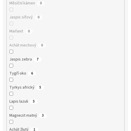
Měsíční kámen
0
Jaspis síťový
0
Maifanit
0
Achát mechový
0
Jaspis zebra
7
Tygří oko
6
Tyrkys africký
5
Lapis lazuli
5
Magnezit matný
3
Achát žlutý
1