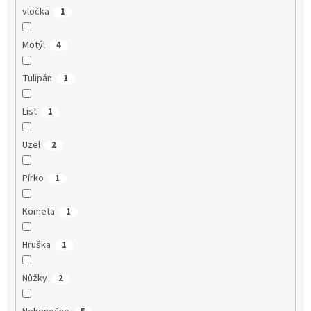
vločka
1
Motýl
4
Tulipán
1
List
1
Uzel
2
Pírko
1
Kometa
1
Hruška
1
Nůžky
2