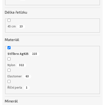
Délka řetízku
45 cm
13
Materiál
Stříbro Ag925
215
Nylon
322
Elastomer
63
Říční perla
1
Minerál