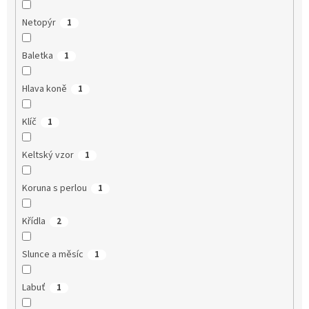
Netopýr
1
Baletka
1
Hlava koně
1
Klíč
1
Keltský vzor
1
Koruna s perlou
1
Křídla
2
Slunce a měsíc
1
Labuť
1