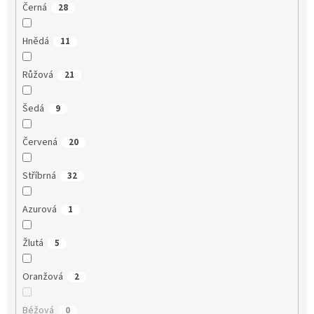
Černá
28
Hnědá
11
Růžová
21
Šedá
9
Červená
20
Stříbrná
32
Azurová
1
Žlutá
5
Oranžová
2
Béžová
0