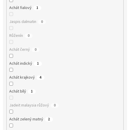
Achát fialový
1
Jaspis dalmatin
0
Růženín
0
Achát černý
0
Achát indický
1
Achát krajkový
4
Achát bílý
1
Jadeit malaysia růžový
0
Achát zelený matný
2