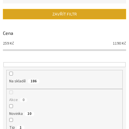
e
n
ZAVŘÍT FILTR
í
p
r
Cena
o
d
259
Kč
1190
Kč
u
k
t
ů
Na skladě
186
Akce
0
Novinka
10
Tip
1