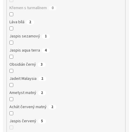
Křemen s turmalínem
0
Láva bílá
2
Jaspis sezamový
1
Jaspis aqua terra
4
Obsidián černý
3
Jadeit Malaysia
2
Ametyst matný
2
Achát červený matný
2
Jaspis červený
5