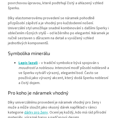
povrchovou úpravou, které podtrhují čistý a uhlazený vzhled
šperku.
Díky elastomerovému provedení se náramek pohodlně
přizpůsobí zápěstí a je vhodný pro každodenní nošení.
Univerzální styl umožňuje snadné kombinování s dalšími šperky i
oblečením různých stylů – od ležérního po elegantní. Náramek je
ručně sestaven s důrazem na detail a vyvážený vzhled
jednotlivých komponentů.
Symbolika minerálu
Lapis lazuli
– v tradiční symbolice bývá spojován s
moudrostí a noblesou
. Intenzivní modř působí noblesně a
ve šperku vytváří výrazný, elegantní bod. Často se
používá jako výrazný akcent, který dodá šperku noblesní
a čistý dojem.
Pro koho je náramek vhodný
Díky univerzálnímu provedení je náramek vhodný pro ženy i
muže a může sloužit jako vkusný dárek například v rámci
kategorie
dárky pro ženy
. Ocení jej každý, kdo má rád přírodní
materiály, výrazné barvy a nadčasový design.