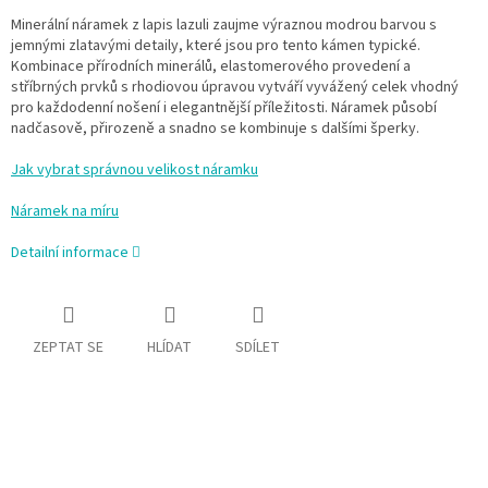
Minerální náramek z lapis lazuli zaujme výraznou modrou barvou s
jemnými zlatavými detaily, které jsou pro tento kámen typické.
Kombinace přírodních minerálů, elastomerového provedení a
stříbrných prvků s rhodiovou úpravou vytváří vyvážený celek vhodný
pro každodenní nošení i elegantnější příležitosti. Náramek působí
nadčasově, přirozeně a snadno se kombinuje s dalšími šperky.
Jak vybrat správnou velikost náramku
Náramek na míru
Detailní informace
ZEPTAT SE
HLÍDAT
SDÍLET