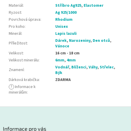
Materiál
:
Stříbro Ag925
,
Elastomer
Ryzost
:
Ag 925/1000
Povrchová úprava
:
Rhodium
Pro koho
:
Unisex
Minerál
:
Lapis lazuli
Dárek
,
Narozeniny
,
Den otců
,
Příležitost
:
Vánoce
Velikost
:
16 cm - 18 cm
Velikost minerálu
:
6mm
,
4mm
Vodnář
,
Blíženci
,
Váhy
,
Střelec
,
Znamení
:
Býk
Dárková krabička
:
ZDARMA
?
Informace k
minerálům
:
Z
á
p
a
Informace pro vás