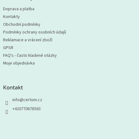
t
Doprava a platba
í
Kontakty
Obchodní podmínky
Podmínky ochrany osobních údajů
Reklamace a vrácení zboží
GPSR
FAQ's - často kladené otázky
Moje objednávka
Kontakt
info
@
certom.cz
+420770678563