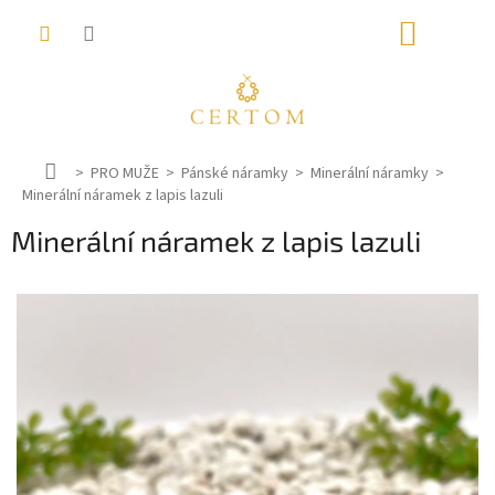
Přejít
NÁKUP
na
obsah
KOŠÍK
D
PRO MUŽE
Pánské náramky
Minerální náramky
Minerální náramek z lapis lazuli
o
m
Minerální náramek z lapis lazuli
ů