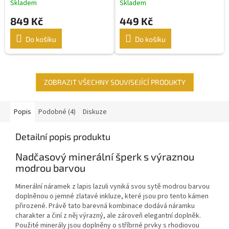
Skladem
Skladem
849 Kč
449 Kč
Do košíku
Do košíku
ZOBRAZIT VŠECHNY SOUVISEJÍCÍ PRODUKTY
Popis
Podobné (4)
Diskuze
Detailní popis produktu
Nadčasový minerální šperk s výraznou
modrou barvou
Minerální náramek z lapis lazuli vyniká svou sytě modrou barvou
doplněnou o jemné zlatavé inkluze, které jsou pro tento kámen
přirozené. Právě tato barevná kombinace dodává náramku
charakter a činí z něj výrazný, ale zároveň elegantní doplněk.
Použité minerály jsou doplněny o stříbrné prvky s rhodiovou