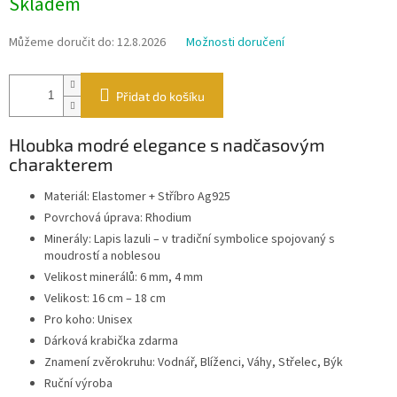
Skladem
cena:
Můžeme doručit do:
12.8.2026
Možnosti doručení
Přidat do košíku
Hloubka modré elegance s nadčasovým
charakterem
Materiál: Elastomer + Stříbro Ag925
Povrchová úprava: Rhodium
Minerály: Lapis lazuli – v tradiční symbolice spojovaný s
moudrostí a noblesou
Velikost minerálů: 6 mm, 4 mm
Velikost: 16 cm – 18 cm
Pro koho: Unisex
Dárková krabička zdarma
Znamení zvěrokruhu: Vodnář, Blíženci, Váhy, Střelec, Býk
Ruční výroba