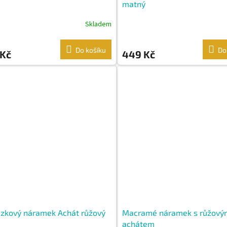
matný
Skladem
Do košíku
Do
 Kč
449 Kč
zkový náramek Achát růžový
Macramé náramek s růžový
achátem