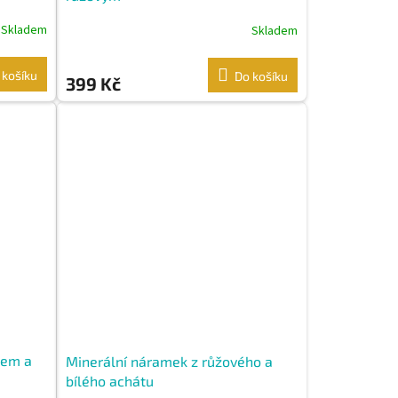
Skladem
Skladem
 košíku
Do košíku
399 Kč
tem a
Minerální náramek z růžového a
bílého achátu