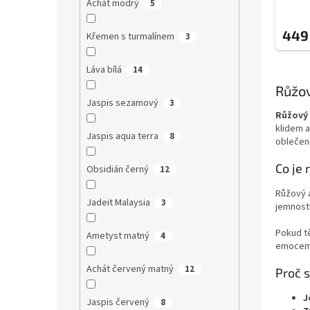
Achát modrý
5
449
Křemen s turmalínem
3
Láva bílá
14
Růžo
Jaspis sezamový
3
Růžový
klidem a
Jaspis aqua terra
8
oblečen
Co je 
Obsidián černý
12
Růžový 
Jadeit Malaysia
3
jemností
Pokud tě
Ametyst matný
4
emocemi
Achát červený matný
12
Proč 
J
Jaspis červený
8