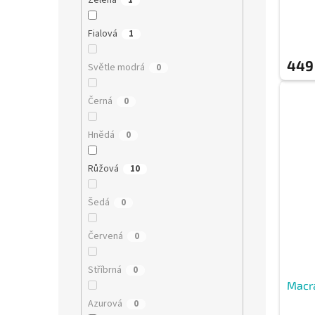
Zelená
1
Fialová
1
449
Světle modrá
0
Černá
0
Hnědá
0
Růžová
10
Šedá
0
Červená
0
Stříbrná
0
Macr
Azurová
0