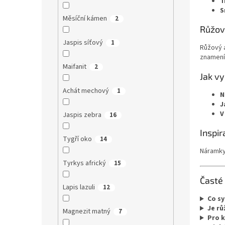
T
S
Měsíční kámen
2
Růžov
Jaspis síťový
1
Růžový a
znamen
Maifanit
2
Jak v
Achát mechový
1
N
J
V
Jaspis zebra
16
Inspir
Tygří oko
14
Náramky 
Tyrkys africký
15
Časté
Lapis lazuli
12
Co sy
Je rů
Magnezit matný
7
Pro 