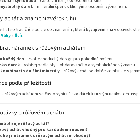
radiční symbolika
– často vnímán jako osobní talisman.
mysluplný dárek
– minerální šperk s klidným a osobním významem.
ý achát a znamení zvěrokruhu
chát se tradičně spojuje se znameními, která bývají vnímána v souvislosti 
í
Váhy
a
Štír
.
ybrat náramek s růžovým achátem
a každý den
– zvol jednoduchý design pro pohodlné nošení.
ako dárek
– vybírej podle stylu obdarovaného a symbolického významu.
 kombinaci s dalšími minerály
– růžový achát se dobře kombinuje s jemn
ace podle příležitosti
s růžovým achátem se často vybírají jako dárek k různým událostem. Inspi
 otázky o růžovém achátu
mbolizuje růžový achát?
žový achát vhodný pro každodenní nošení?
koho je náramek s růžovým achátem vhodný?