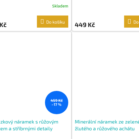
Skladem
Do košíku
Do
 Kč
449 Kč
459 Kč
–17 %
ázkový náramek s růžovým
Minerální náramek ze zelen
em a stříbrnými detaily
žlutého a růžového achátu