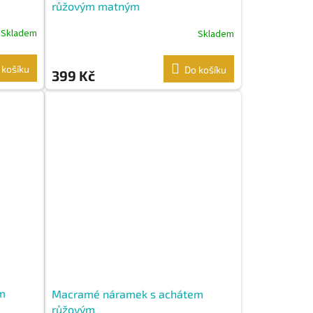
růžovým matným
Skladem
Skladem
 košíku
Do košíku
399 Kč
m
Macramé náramek s achátem
růžovým