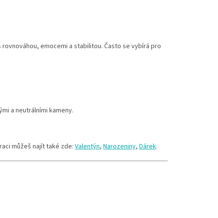
s rovnováhou, emocemi a stabilitou. Často se vybírá pro
ými a neutrálními kameny.
raci můžeš najít také zde:
Valentýn
,
Narozeniny
,
Dárek
.