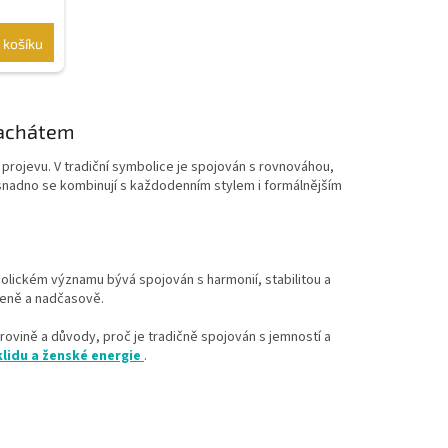
 košíku
 achátem
 projevu. V tradiční symbolice je spojován s rovnováhou,
nadno se kombinují s každodenním stylem i formálnějším
lickém významu bývá spojován s harmonií, stabilitou a
áženě a nadčasově.
ovině a důvody, proč je tradičně spojován s jemností a
lidu a ženské energie
.