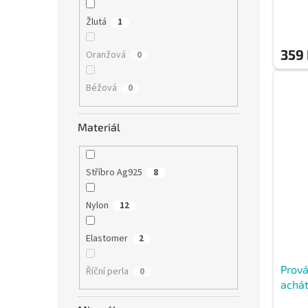
Žlutá
1
359
Oranžová
0
Béžová
0
Materiál
Stříbro Ag925
8
Nylon
12
Elastomer
2
Prov
Říční perla
0
achát