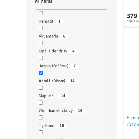
Minerál
379
Hematit
1
Nejnižší 
Akvamarín
6
Opál s dendrity
4
Jaspis třešňový
7
Achát růžový
14
Magnezit
14
Obsidián vločkový
16
Prová
růžov
Tyrkenit
10
korál