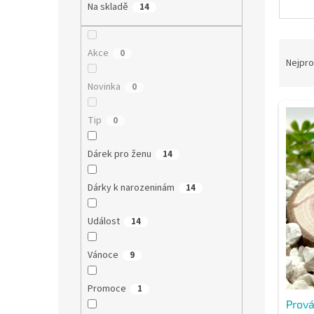
a
Na skladě
14
n
e
Ř
l
Akce
0
a
Nejpro
z
Novinka
0
e
V
n
Tip
0
ý
í
p
p
i
r
Dárek pro ženu
14
s
o
p
d
Dárky k narozeninám
14
r
u
o
k
Událost
14
d
t
u
ů
Vánoce
9
k
t
Promoce
1
ů
Prová