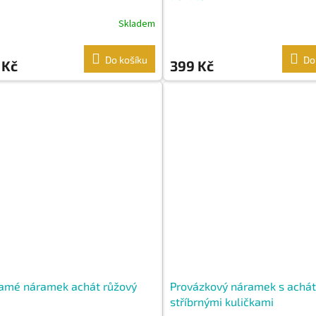
Skladem
Do košíku
Do
 Kč
399 Kč
amé náramek achát růžový
Provázkový náramek s achá
stříbrnými kuličkami