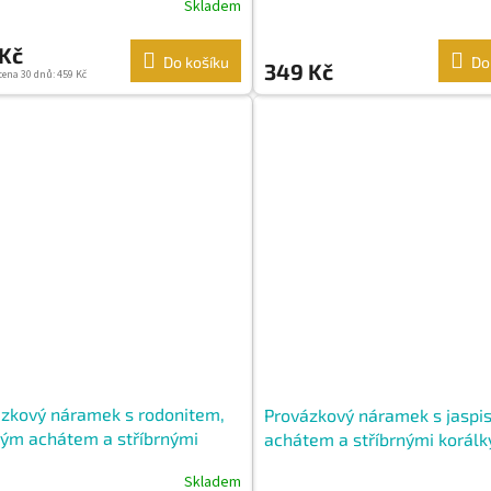
Skladem
 Kč
Do košíku
Do
349 Kč
cena 30 dnů: 459 Kč
zkový náramek s rodonitem,
Provázkový náramek s jaspi
ým achátem a stříbrnými
achátem a stříbrnými korálk
ky
Skladem