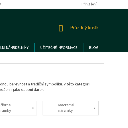
DMÍNKY OCHRANY OSOBNÍCH ÚDAJŮ
REKLAMACE A VRÁCENÍ ZBOŽÍ
Přihlášení
NÁKUPNÍ
Prázdný košík
KOŠÍK
LNÍ NÁHRDELNÍKY
UŽITEČNÉ INFORMACE
BLOG
dnou barevnost a tradiční symboliku. V této kategorii
ošení i jako osobní dárek.
tříbrné
Macramé
áramky
náramky