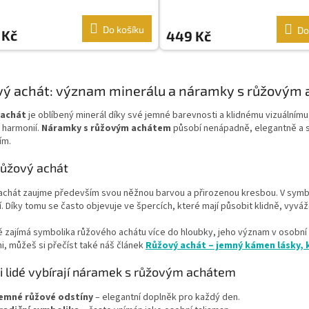
Do košíku
Do
 Kč
449 Kč
O
v
vý achát: význam minerálu a náramky s růžovým
l
á
 achát
je oblíbený minerál díky své jemné barevnosti a klidnému vizuálnímu
d
 harmonií.
Náramky s růžovým achátem
působí nenápadně, elegantně a s
a
ím.
c
í
růžový achát
p
r
achát zaujme především svou něžnou barvou a přirozenou kresbou. V symbo
v
. Díky tomu se často objevuje ve špercích, které mají působit klidně, vyv
k
y
 zajímá symbolika růžového achátu více do hloubky, jeho význam v osobní r
v
, můžeš si přečíst také náš článek
Růžový achát – jemný kámen lásky, k
ý
p
si lidé vybírají náramek s růžovým achátem
i
s
emné růžové odstíny
– elegantní doplněk pro každý den.
u