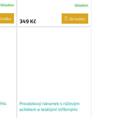
Skladem
Skladem
 košíku
Do košíku
349 Kč
ého,
Provázkový náramek s růžovým
achátem a lesklými stříbrnými
kuličkami