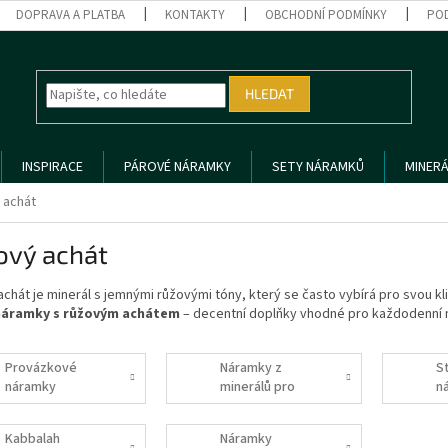
DOPRAVA A PLATBA
KONTAKTY
OBCHODNÍ PODMÍNKY
PO
HLEDAT
INSPIRACE
PÁROVÉ NÁRAMKY
SETY NÁRAMKŮ
MINERÁ
 achát
ový achát
chát je minerál s jemnými růžovými tóny, který se často vybírá pro svou kli
náramky s růžovým achátem
– decentní doplňky vhodné pro každodenní n
Provázkové
Náramky z
S
náramky
minerálů pro
n
ženy
Kabbalah
Náramky