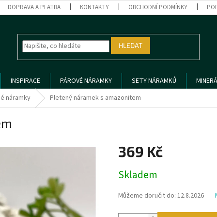
DOPRAVA A PLATBA
KONTAKTY
OBCHODNÍ PODMÍNKY
PO
HLEDAT
INSPIRACE
PÁROVÉ NÁRAMKY
SETY NÁRAMKŮ
MINERÁ
é náramky
Pletený náramek s amazonitem
em
369 Kč
Měrná
Skladem
cena:
Můžeme doručit do:
12.8.2026