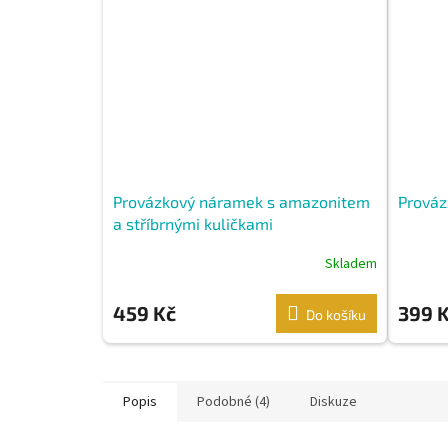
Provázkový náramek s amazonitem
Prováz
a stříbrnými kuličkami
Skladem
459 Kč
399 
Do košíku
Popis
Podobné (4)
Diskuze