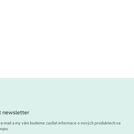
t newsletter
j e-mail a my vám budeme zasílat informace o nových produktech na
hopu.