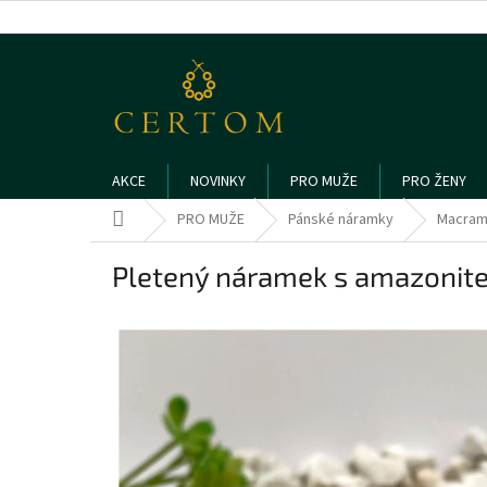
Přejít
na
obsah
AKCE
NOVINKY
PRO MUŽE
PRO ŽENY
Domů
PRO MUŽE
Pánské náramky
Macram
Pletený náramek s amazonit