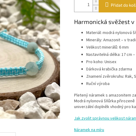
Přidat do koš
Harmonická svěžest 
Materiál: modrá nylonová š
Minerály: Amazonit – v tra
Velikost minerálů: 6 mm
Nastavitelná délka: 17 cm –
Pro koho: Unisex
Dárková krabička zdarma
Znamení zvěrokruhu: Rak, S
Ruční výroba
Pletený náramek s amazonitem za
Modrá nylonová šňůrka přirozeně d
univerzální doplněk vhodný pro k
Jak zvolit správnou velikost nára
Náramek na míru