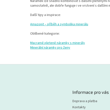
Náramek lze snadno kombinovat s dalšími pletenými n
samostatně, ale dobře funguje i ve vrstvení s dalšími 
Další tipy a inspirace:
Amazonit – příběh a symbolika minerálu
Oblíbené kategorie:
Macramé pletené náramky s minerály
Minerální náramky pro ženy
Z
á
p
a
t
Informace pro vás
í
Doprava a platba
Kontakty