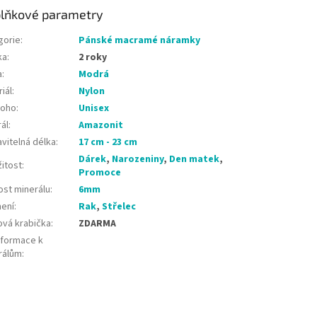
lňkové parametry
gorie
:
Pánské macramé náramky
ka
:
2 roky
a
:
Modrá
iál
:
Nylon
koho
:
Unisex
ál
:
Amazonit
vitelná délka
:
17 cm - 23 cm
Dárek
,
Narozeniny
,
Den matek
,
žitost
:
Promoce
ost minerálu
:
6mm
ení
:
Rak
,
Střelec
ová krabička
:
ZDARMA
nformace k
rálům
: