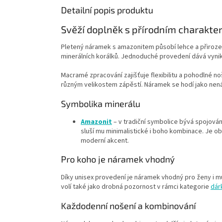
Detailní popis produktu
Svěží doplněk s přírodním charakt
Pletený náramek s amazonitem působí lehce a přiroz
minerálních korálků. Jednoduché provedení dává vyni
Macramé zpracování zajišťuje flexibilitu a pohodlné n
různým velikostem zápěstí. Náramek se hodí jako nen
Symbolika minerálu
Amazonit
– v tradiční symbolice bývá spojová
sluší mu minimalistické i boho kombinace. Je o
moderní akcent.
Pro koho je náramek vhodný
Díky unisex provedení je náramek vhodný pro ženy i mu
volí také jako drobná pozornost v rámci kategorie
dár
Každodenní nošení a kombinování