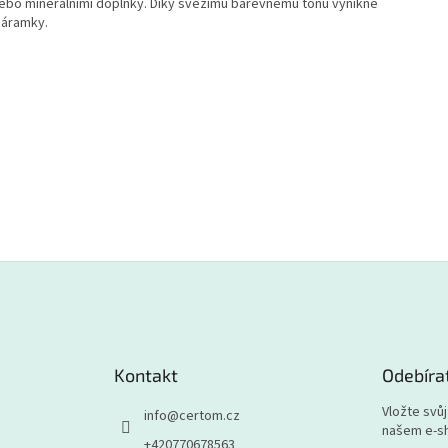
ebo minerálními doplňky. Díky svěžímu barevnému tónu vynikne
náramky.
Kontakt
Odebíra
Vložte svů
info
@
certom.cz
našem e-s
+420770678563