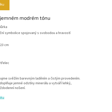
íku
v jemném modrém tónu
ňůrka
diční symbolice spojovaný s svobodou a hravostí
 23 cm
třelec
ujme svěžím barevným laděním a čistým provedením.
oplňuje jemné odstíny minerálu a vytváří lehký,
aždodenní nošení.
mku