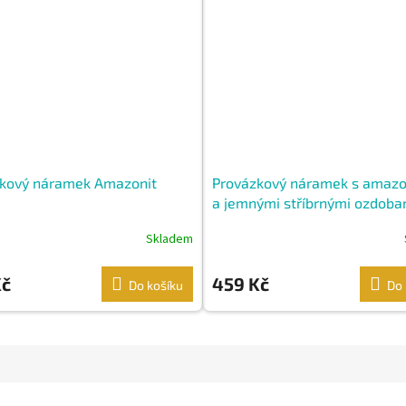
kový náramek Amazonit
Provázkový náramek s amaz
a jemnými stříbrnými ozdoba
Skladem
Kč
459 Kč
Do košíku
Do 