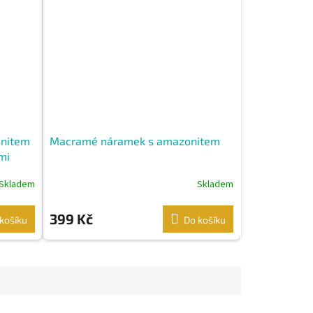
onitem
Macramé náramek s amazonitem
mi
Skladem
Skladem
399 Kč
košíku
Do košíku