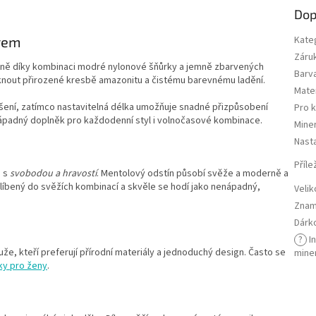
Dop
erem
Kate
Záru
eně díky kombinaci modré nylonové šňůrky a jemně zbarvených
Barv
knout přirozené kresbě amazonitu a čistému barevnému ladění.
Mater
ošení, zatímco nastavitelná délka umožňuje snadné přizpůsobení
Pro 
ápadný doplněk pro každodenní styl i volnočasové kombinace.
Miner
Nasta
Příle
n s
svobodou a hravostí
. Mentolový odstín působí svěže a moderně a
blíbený do svěžích kombinací a skvěle se hodí jako nenápadný,
Velik
Znam
Dárk
?
I
že, kteří preferují přírodní materiály a jednoduchý design. Často se
mine
ky pro ženy
.