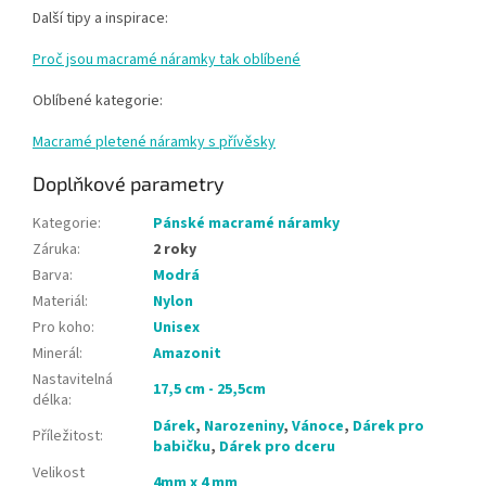
Další tipy a inspirace:
Proč jsou macramé náramky tak oblíbené
Oblíbené kategorie:
Macramé pletené náramky s přívěsky
Doplňkové parametry
Kategorie
:
Pánské macramé náramky
Záruka
:
2 roky
Barva
:
Modrá
Materiál
:
Nylon
Pro koho
:
Unisex
Minerál
:
Amazonit
Nastavitelná
17,5 cm - 25,5cm
délka
:
Dárek
,
Narozeniny
,
Vánoce
,
Dárek pro
Příležitost
:
babičku
,
Dárek pro dceru
Velikost
4mm x 4 mm