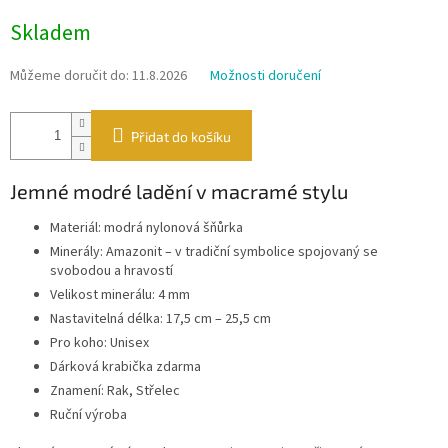
Měrná
Skladem
cena:
Můžeme doručit do:
11.8.2026
Možnosti doručení
Přidat do košíku
Jemné modré ladění v macramé stylu
Materiál: modrá nylonová šňůrka
Minerály: Amazonit – v tradiční symbolice spojovaný se
svobodou a hravostí
Velikost minerálu: 4 mm
Nastavitelná délka: 17,5 cm – 25,5 cm
Pro koho: Unisex
Dárková krabička zdarma
Znamení: Rak, Střelec
Ruční výroba