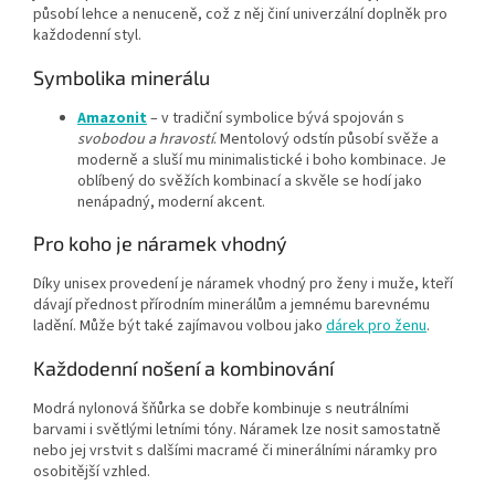
působí lehce a nenuceně, což z něj činí univerzální doplněk pro
každodenní styl.
Symbolika minerálu
Amazonit
– v tradiční symbolice bývá spojován s
svobodou a hravostí
. Mentolový odstín působí svěže a
moderně a sluší mu minimalistické i boho kombinace. Je
oblíbený do svěžích kombinací a skvěle se hodí jako
nenápadný, moderní akcent.
Pro koho je náramek vhodný
Díky unisex provedení je náramek vhodný pro ženy i muže, kteří
dávají přednost přírodním minerálům a jemnému barevnému
ladění. Může být také zajímavou volbou jako
dárek pro ženu
.
Každodenní nošení a kombinování
Modrá nylonová šňůrka se dobře kombinuje s neutrálními
barvami i světlými letními tóny. Náramek lze nosit samostatně
nebo jej vrstvit s dalšími macramé či minerálními náramky pro
osobitější vzhled.