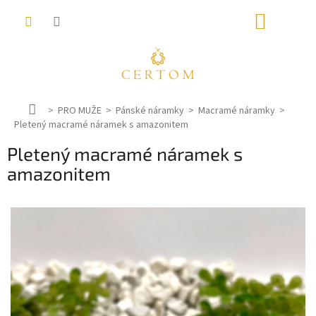
Přejít
NÁKUP
na
obsah
KOŠÍK
D
PRO MUŽE
Pánské náramky
Macramé náramky
Pletený macramé náramek s amazonitem
o
m
Pletený macramé náramek s
ů
amazonitem