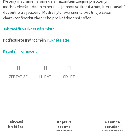
Pletený macramé náramek s amazonitem zaujme přirozeným
modrozeleným tónem minerálu a jemnou velikostí 4 mm, která působí
decentně a vyváženě. Modrá nylonová šňůrka podtrhuje svěží
charakter šperku vhodného pro každodenní nošení.
Jak změřit velikost náramku?
Potřebujete jiný rozměr?
Klikněte zde
.
Detailní informace
ZEPTAT SE
HLÍDAT
SDÍLET
Dárková
Doprava
Garance
krabička
zdarma
doručení