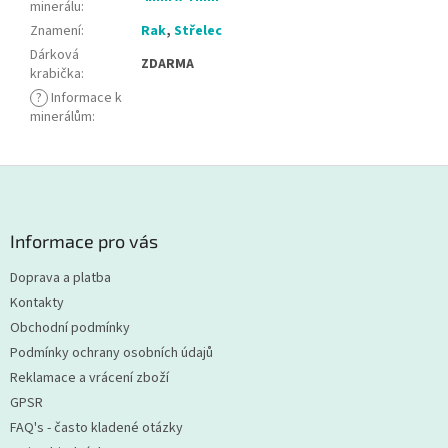
minerálu
:
Znamení
:
Rak
,
Střelec
Dárková
ZDARMA
krabička
:
?
Informace k
minerálům
:
Z
á
p
a
Informace pro vás
t
Doprava a platba
í
Kontakty
Obchodní podmínky
Podmínky ochrany osobních údajů
Reklamace a vrácení zboží
GPSR
FAQ's - často kladené otázky