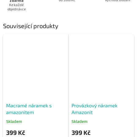
zdarma
od 1000 Kč
Rychlost dodání
Ke každé
objednávce
Související produkty
Macramé náramek s
Provázkový náramek
amazonitem
Amazonit
Skladem
Skladem
399 Kč
399 Kč