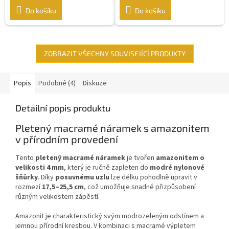
Do košíku
Do košíku
ZOBRAZIT VŠECHNY SOUVISEJÍCÍ PRODUKTY
Popis
Podobné (4)
Diskuze
Detailní popis produktu
Pletený macramé náramek s amazonitem
v přírodním provedení
Tento
pletený macramé náramek
je tvořen
amazonitem o
velikosti 4 mm
, který je ručně zapleten do
modré nylonové
šňůrky
. Díky
posuvnému uzlu
lze délku pohodlně upravit v
rozmezí
17,5–25,5 cm
, což umožňuje snadné přizpůsobení
různým velikostem zápěstí.
Amazonit je charakteristický svým modrozeleným odstínem a
jemnou přírodní kresbou. V kombinaci s macramé výpletem